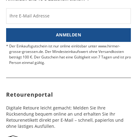
Bulgarien
Bahamas
6 - 8
6 - 10
19,99 €
$ 99,99
geben Sie das Paket an der nächsten Packstation
Werktag
Werktag
auf.
e
e
Ihre E-Mail Adresse
Kosten für Rücksendungen per Express werden
nicht übernommen.
Dänemark
Bahrain
2 - 5
6 - 8
19,99 €
$ 99,99
Werktag
Werktag
ANMELDEN
Finden Sie
hier.
eine UPS Abgabestelle in Ihre
e
e
Nähe.
Der Einkaufsgutschein ist nur online einlösbar unter www.hirmer-
Estland
Bangladesch
4 - 6
8 - 10
19,99 €
$ 99,99
grosse-groessen.de. Der Mindesteinkaufswert ohne Versandkosten
beträgt 100 €. Der Gutschein hat eine Gültigkeit von 7 Tagen und ist pro
Werktag
Werktag
Person einmal gültig.
e
e
Färöer
Barbados
4 - 6
6 - 10
99,99 €
$ 99,99
Werktag
Werktag
e
e
Retourenportal
Finnland
Belize
2 - 5
8 - 13
19,99 €
$ 99,99
Werktag
Werktag
Digitale Retoure leicht gemacht: Melden Sie Ihre
e
e
Rücksendung bequem online an und erhalten Sie Ihr
Retourenetikett direkt per E-Mail – schnell, papierlos und
Frankreich
Benin
10 - 15
3 - 4
14,99 €
$ 99,99
ohne lästiges Ausfüllen.
Werktag
Werktag