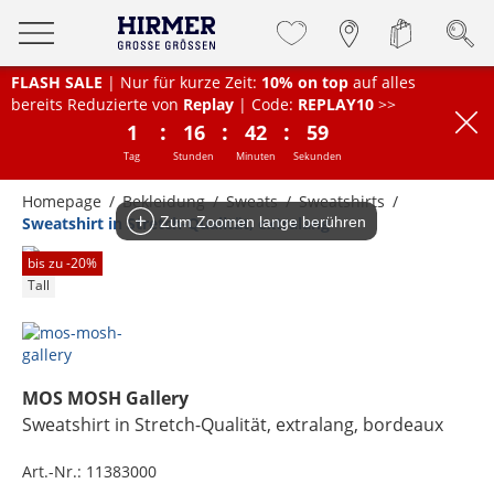
FLASH SALE
| Nur für kurze Zeit:
10% on top
auf alles
bereits Reduzierte von
Replay
| Code:
REPLAY10
>>
:
:
:
1
16
42
59
Tag
Stunden
Minuten
Sekunden
Homepage
Bekleidung
Sweats
Sweatshirts
Sweatshirt in Stretch-Qualität, extralang
Zum Zoomen lange berühren
bis zu -
20
%
Tall
MOS MOSH Gallery
Sweatshirt in Stretch-Qualität, extralang
, bordeaux
Art.-Nr.:
11383000