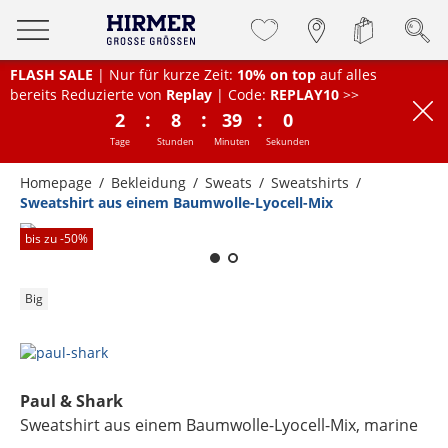
FLASH SALE
| Nur für kurze Zeit:
10% on top
auf alles
bereits Reduzierte von
Replay
| Code:
REPLAY10
>>
:
:
:
2
8
39
0
Tage
Stunden
Minuten
Sekunden
Homepage
Bekleidung
Sweats
Sweatshirts
Sweatshirt aus einem Baumwolle-Lyocell-Mix
Zum Zoomen lange berühren
bis zu -
50
%
Big
Paul & Shark
Sweatshirt aus einem Baumwolle-Lyocell-Mix
, marine