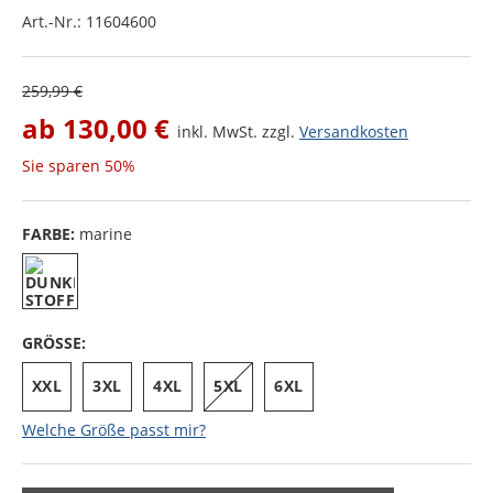
Art.-Nr.:
11604600
259,99 €
ab
130,00 €
inkl. MwSt. zzgl.
Versandkosten
Sie sparen
50%
FARBE:
marine
GRÖSSE:
XXL
3XL
4XL
5XL
6XL
Welche Größe passt mir?