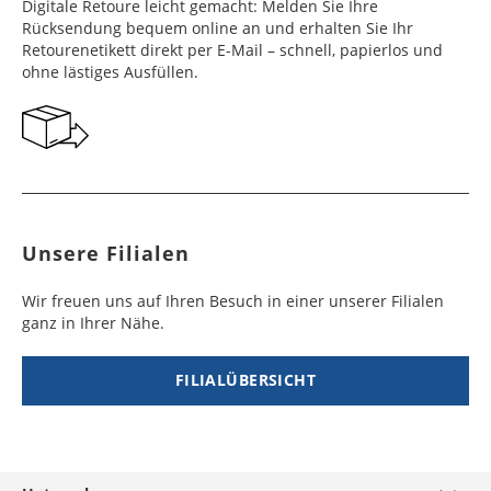
Frankreich
Benin
10 - 15
3 - 4
14,99 €
$ 99,99
Digitale Retoure leicht gemacht: Melden Sie Ihre
Werktag
Werktag
Rücksendung bequem online an und erhalten Sie Ihr
e
e
Retourenetikett direkt per E-Mail – schnell, papierlos und
ohne lästiges Ausfüllen.
Georgien
Bermuda
7 - 10
6 - 12
49,99 €
$ 99,99
Werktag
Werktag
e
e
Gibraltar
Bolivien
5 - 7
6 - 10
29,99 €
$ 99,99
Werktag
Werktag
e
e
Unsere Filialen
Griechenland
Botsuana
5 - 7
8 - 10
19,99 €
$ 99,99
Werktag
Werktag
Wir freuen uns auf Ihren Besuch in einer unserer Filialen
e
e
ganz in Ihrer Nähe.
Irland
Brasilien
2 - 5
6 - 8
19,99 €
$ 99,99
Werktag
Werktag
FILIALÜBERSICHT
e
e
Island
Burkina Faso
10 - 12
4 - 5
99,99 €
$ 99,99
Werktag
Werktag
e
e