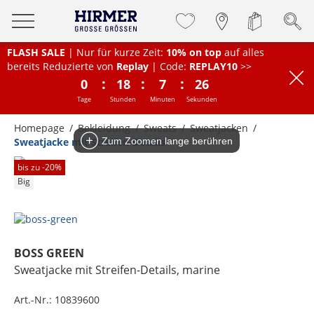
FLASH SALE
| Nur für kurze Zeit:
10% on top
auf alles
bereits Reduzierte von
Replay
| Code:
REPLAY10
>>
:
:
:
0
18
7
26
Tage
Stunden
Minuten
Sekunden
Homepage
Bekleidung
Sweats
Sweatjacken
Sweatjacke mit Streifen-Details
Zum Zoomen lange berühren
bis zu -
20
%
Big
BOSS GREEN
Sweatjacke mit Streifen-Details
, marine
Art.-Nr.:
10839600