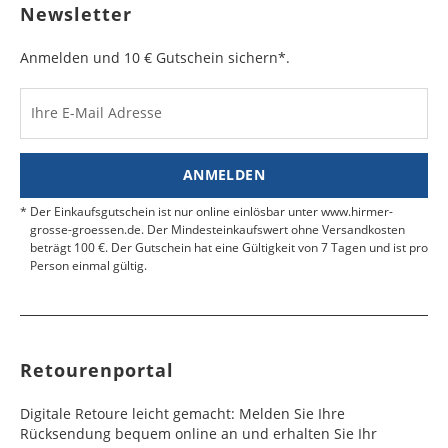
Bulgarien
Bahamas
6 - 8
6 - 10
19,99 €
$ 99,99
geben Sie das Paket an der nächsten Packstation
Newsletter
Werktag
Werktag
auf.
e
e
Anmelden und 10 € Gutschein sichern*.
Kosten für Rücksendungen per Express werden
nicht übernommen.
Dänemark
Bahrain
2 - 5
6 - 8
19,99 €
$ 99,99
Werktag
Werktag
Ihre E-Mail Adresse
Finden Sie
hier.
eine UPS Abgabestelle in Ihre
e
e
Nähe.
Estland
Bangladesch
4 - 6
8 - 10
19,99 €
$ 99,99
ANMELDEN
Werktag
Werktag
e
e
Der Einkaufsgutschein ist nur online einlösbar unter www.hirmer-
grosse-groessen.de. Der Mindesteinkaufswert ohne Versandkosten
beträgt 100 €. Der Gutschein hat eine Gültigkeit von 7 Tagen und ist pro
Färöer
Barbados
4 - 6
6 - 10
99,99 €
$ 99,99
Person einmal gültig.
Werktag
Werktag
e
e
Finnland
Belize
2 - 5
8 - 13
19,99 €
$ 99,99
Werktag
Werktag
Retourenportal
e
e
Frankreich
Benin
10 - 15
3 - 4
14,99 €
$ 99,99
Digitale Retoure leicht gemacht: Melden Sie Ihre
Werktag
Werktag
Rücksendung bequem online an und erhalten Sie Ihr