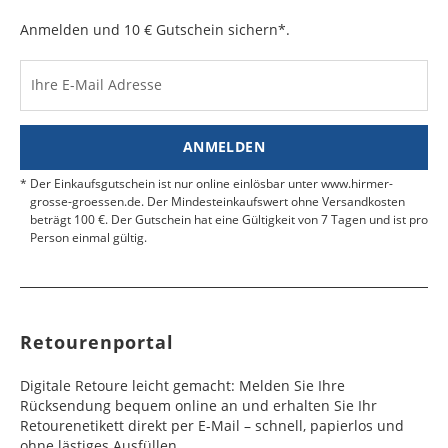
auf.
e
e
Anmelden und 10 € Gutschein sichern*.
Kosten für Rücksendungen per Express werden
nicht übernommen.
Dänemark
Bahrain
2 - 5
6 - 8
19,99 €
$ 99,99
Werktag
Werktag
Ihre E-Mail Adresse
Finden Sie
hier.
eine UPS Abgabestelle in Ihre
e
e
Nähe.
Estland
Bangladesch
4 - 6
8 - 10
19,99 €
$ 99,99
ANMELDEN
Werktag
Werktag
e
e
Der Einkaufsgutschein ist nur online einlösbar unter www.hirmer-
grosse-groessen.de. Der Mindesteinkaufswert ohne Versandkosten
beträgt 100 €. Der Gutschein hat eine Gültigkeit von 7 Tagen und ist pro
Färöer
Barbados
4 - 6
6 - 10
99,99 €
$ 99,99
Person einmal gültig.
Werktag
Werktag
e
e
Finnland
Belize
2 - 5
8 - 13
19,99 €
$ 99,99
Werktag
Werktag
Retourenportal
e
e
Frankreich
Benin
10 - 15
3 - 4
14,99 €
$ 99,99
Digitale Retoure leicht gemacht: Melden Sie Ihre
Werktag
Werktag
Rücksendung bequem online an und erhalten Sie Ihr
e
e
Retourenetikett direkt per E-Mail – schnell, papierlos und
ohne lästiges Ausfüllen.