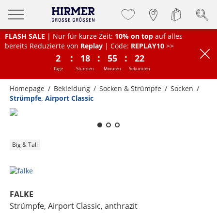
FLASH SALE
| Nur für kurze Zeit:
10% on top
auf alles
bereits Reduzierte von
Replay
| Code:
REPLAY10
>>
:
:
:
2
18
55
22
Tage
Stunden
Minuten
Sekunden
Homepage
Bekleidung
Socken & Strümpfe
Socken
Strümpfe, Airport Classic
Zum Zoomen lange berühren
Big & Tall
FALKE
Strümpfe, Airport Classic
, anthrazit