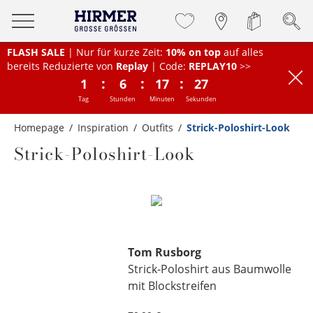
FLASH SALE
| Nur für kurze Zeit:
10% on top
auf alles
bereits Reduzierte von
Replay
| Code:
REPLAY10
>>
:
:
:
1
6
17
27
Tag
Stunden
Minuten
Sekunden
Homepage
Inspiration
Outfits
Strick-Poloshirt-Look
Strick-Poloshirt-Look
Tom Rusborg
Strick-Poloshirt aus Baumwolle
mit Blockstreifen