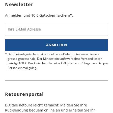
Herzegowina
Werktag
Werktag
Newsletter
das MRN-Formular so in die Versandtasche, dass
e
e
der Schriftzug "RÜCKSENDESCHEIN" von außen
sichtbar ist. Kleben Sie die Versandtasche zu und
Anmelden und 10 € Gutschein sichern*.
Bulgarien
Bahamas
6 - 8
6 - 10
19,99 €
$ 99,99
geben Sie das Paket an der nächsten Packstation
Werktag
Werktag
auf.
e
e
Ihre E-Mail Adresse
Kosten für Rücksendungen per Express werden
nicht übernommen.
Dänemark
Bahrain
2 - 5
6 - 8
19,99 €
$ 99,99
Werktag
Werktag
ANMELDEN
Finden Sie
hier.
eine UPS Abgabestelle in Ihre
e
e
Nähe.
Der Einkaufsgutschein ist nur online einlösbar unter www.hirmer-
Estland
Bangladesch
4 - 6
8 - 10
19,99 €
$ 99,99
grosse-groessen.de. Der Mindesteinkaufswert ohne Versandkosten
beträgt 100 €. Der Gutschein hat eine Gültigkeit von 7 Tagen und ist pro
Werktag
Werktag
Person einmal gültig.
e
e
Färöer
Barbados
4 - 6
6 - 10
99,99 €
$ 99,99
Werktag
Werktag
e
e
Retourenportal
Finnland
Belize
2 - 5
8 - 13
19,99 €
$ 99,99
Werktag
Werktag
Digitale Retoure leicht gemacht: Melden Sie Ihre
e
e
Rücksendung bequem online an und erhalten Sie Ihr