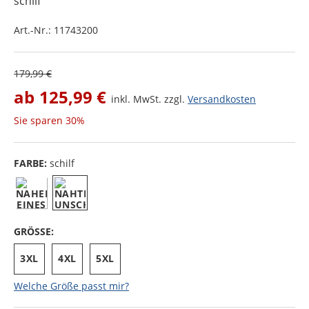
schilf
Art.-Nr.:
11743200
179,99 €
ab
125,99 €
inkl. MwSt. zzgl.
Versandkosten
Sie sparen
30%
FARBE:
schilf
GRÖSSE:
3XL
4XL
5XL
Welche Größe passt mir?