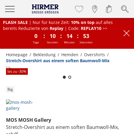
FLASH SALE
| Nur für kurze Zeit:
10% on top
auf alles
bereits Reduzierte von
Replay
| Code:
REPLAY10
>>
:
:
:
0
10
14
53
Tage
Stunden
Minuten
Sekunden
Homepage
Bekleidung
Hemden
Overshirts
Stretch-Overshirt aus einem soften Baumwoll-Mix
Zum Zoomen lange berühren
bis zu -
30
%
Big
MOS MOSH Gallery
Stretch-Overshirt aus einem soften Baumwoll-Mix
,