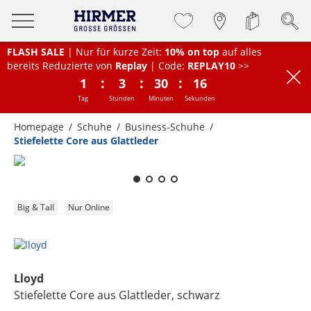
FLASH SALE
| Nur für kurze Zeit:
10% on top
auf alles
bereits Reduzierte von
Replay
| Code:
REPLAY10
>>
:
:
:
1
3
30
16
Tag
Stunden
Minuten
Sekunden
Homepage
Schuhe
Business-Schuhe
Stiefelette Core aus Glattleder
Zum Zoomen lange berühren
Big & Tall
Nur Online
Lloyd
Stiefelette Core aus Glattleder
, schwarz