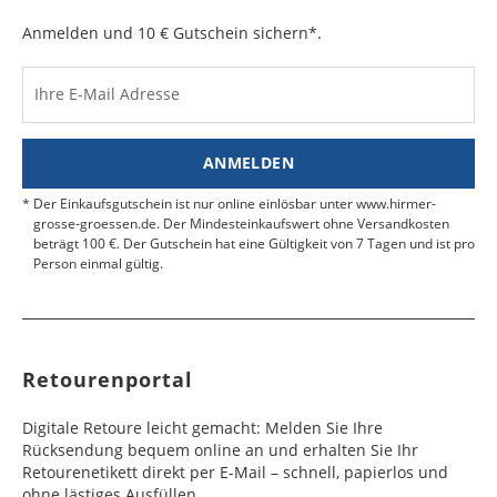
auf.
e
e
Anmelden und 10 € Gutschein sichern*.
Kosten für Rücksendungen per Express werden
nicht übernommen.
Dänemark
Bahrain
2 - 5
6 - 8
19,99 €
$ 99,99
Werktag
Werktag
Ihre E-Mail Adresse
Finden Sie
hier.
eine UPS Abgabestelle in Ihre
e
e
Nähe.
Estland
Bangladesch
4 - 6
8 - 10
19,99 €
$ 99,99
ANMELDEN
Werktag
Werktag
e
e
Der Einkaufsgutschein ist nur online einlösbar unter www.hirmer-
grosse-groessen.de. Der Mindesteinkaufswert ohne Versandkosten
beträgt 100 €. Der Gutschein hat eine Gültigkeit von 7 Tagen und ist pro
Färöer
Barbados
4 - 6
6 - 10
99,99 €
$ 99,99
Person einmal gültig.
Werktag
Werktag
e
e
Finnland
Belize
2 - 5
8 - 13
19,99 €
$ 99,99
Werktag
Werktag
Retourenportal
e
e
Frankreich
Benin
10 - 15
3 - 4
14,99 €
$ 99,99
Digitale Retoure leicht gemacht: Melden Sie Ihre
Werktag
Werktag
Rücksendung bequem online an und erhalten Sie Ihr
e
e
Retourenetikett direkt per E-Mail – schnell, papierlos und
ohne lästiges Ausfüllen.