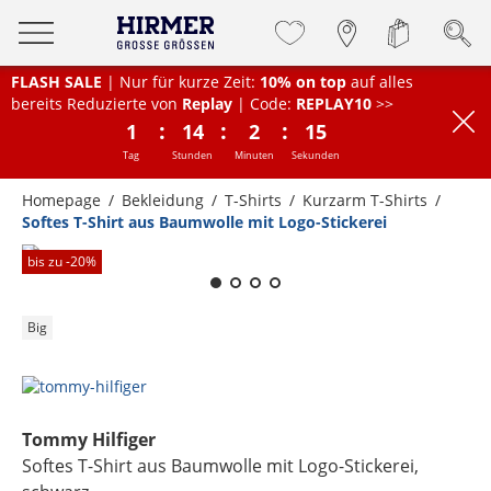
FLASH SALE
| Nur für kurze Zeit:
10% on top
auf alles
bereits Reduzierte von
Replay
| Code:
REPLAY10
>>
:
:
:
1
14
2
15
Tag
Stunden
Minuten
Sekunden
Homepage
Bekleidung
T-Shirts
Kurzarm T-Shirts
Softes T-Shirt aus Baumwolle mit Logo-Stickerei
Zum Zoomen lange berühren
bis zu -
20
%
Big
Tommy Hilfiger
Softes T-Shirt aus Baumwolle mit Logo-Stickerei
,