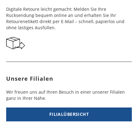
Frankreich
Benin
10 - 15
3 - 4
14,99 €
$ 99,99
Digitale Retoure leicht gemacht: Melden Sie Ihre
Werktag
Werktag
Rücksendung bequem online an und erhalten Sie Ihr
e
e
Retourenetikett direkt per E-Mail – schnell, papierlos und
ohne lästiges Ausfüllen.
Georgien
Bermuda
7 - 10
6 - 12
49,99 €
$ 99,99
Werktag
Werktag
e
e
Gibraltar
Bolivien
5 - 7
6 - 10
29,99 €
$ 99,99
Werktag
Werktag
e
e
Unsere Filialen
Griechenland
Botsuana
5 - 7
8 - 10
19,99 €
$ 99,99
Werktag
Werktag
Wir freuen uns auf Ihren Besuch in einer unserer Filialen
e
e
ganz in Ihrer Nähe.
Irland
Brasilien
2 - 5
6 - 8
19,99 €
$ 99,99
Werktag
Werktag
FILIALÜBERSICHT
e
e
Island
Burkina Faso
10 - 12
4 - 5
99,99 €
$ 99,99