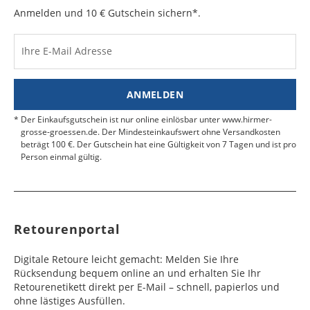
e
e
Anmelden und 10 € Gutschein sichern*.
Kosten für Rücksendungen per Express werden
nicht übernommen.
Dänemark
Bahrain
2 - 5
6 - 8
19,99 €
$ 99,99
Werktag
Werktag
Ihre E-Mail Adresse
Finden Sie
hier.
eine UPS Abgabestelle in Ihre
e
e
Nähe.
Estland
Bangladesch
4 - 6
8 - 10
19,99 €
$ 99,99
ANMELDEN
Werktag
Werktag
e
e
Der Einkaufsgutschein ist nur online einlösbar unter www.hirmer-
grosse-groessen.de. Der Mindesteinkaufswert ohne Versandkosten
beträgt 100 €. Der Gutschein hat eine Gültigkeit von 7 Tagen und ist pro
Färöer
Barbados
4 - 6
6 - 10
99,99 €
$ 99,99
Person einmal gültig.
Werktag
Werktag
e
e
Finnland
Belize
2 - 5
8 - 13
19,99 €
$ 99,99
Werktag
Werktag
Retourenportal
e
e
Frankreich
Benin
10 - 15
3 - 4
14,99 €
$ 99,99
Digitale Retoure leicht gemacht: Melden Sie Ihre
Werktag
Werktag
Rücksendung bequem online an und erhalten Sie Ihr
e
e
Retourenetikett direkt per E-Mail – schnell, papierlos und
ohne lästiges Ausfüllen.