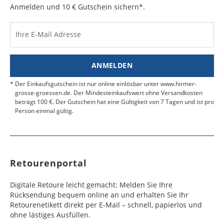
e
e
Anmelden und 10 € Gutschein sichern*.
Kosten für Rücksendungen per Express werden
nicht übernommen.
Dänemark
Bahrain
2 - 5
6 - 8
19,99 €
$ 99,99
Werktag
Werktag
Ihre E-Mail Adresse
Finden Sie
hier.
eine UPS Abgabestelle in Ihre
e
e
Nähe.
Estland
Bangladesch
4 - 6
8 - 10
19,99 €
$ 99,99
ANMELDEN
Werktag
Werktag
e
e
Der Einkaufsgutschein ist nur online einlösbar unter www.hirmer-
grosse-groessen.de. Der Mindesteinkaufswert ohne Versandkosten
beträgt 100 €. Der Gutschein hat eine Gültigkeit von 7 Tagen und ist pro
Färöer
Barbados
4 - 6
6 - 10
99,99 €
$ 99,99
Person einmal gültig.
Werktag
Werktag
e
e
Finnland
Belize
2 - 5
8 - 13
19,99 €
$ 99,99
Werktag
Werktag
Retourenportal
e
e
Frankreich
Benin
10 - 15
3 - 4
14,99 €
$ 99,99
Digitale Retoure leicht gemacht: Melden Sie Ihre
Werktag
Werktag
Rücksendung bequem online an und erhalten Sie Ihr
e
e
Retourenetikett direkt per E-Mail – schnell, papierlos und
ohne lästiges Ausfüllen.
Georgien
Bermuda
7 - 10
6 - 12
49,99 €
$ 99,99