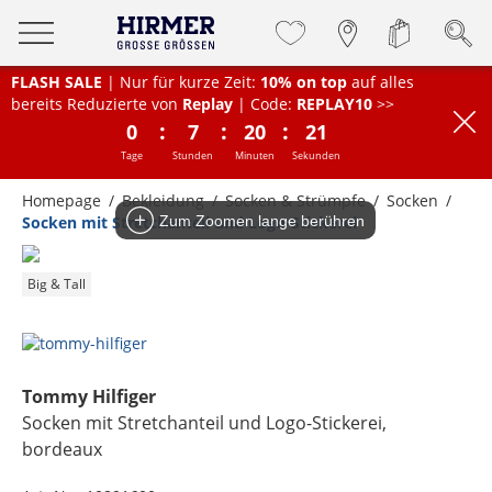
FLASH SALE
| Nur für kurze Zeit:
10% on top
auf alles
bereits Reduzierte von
Replay
| Code:
REPLAY10
>>
:
:
:
0
7
20
21
Tage
Stunden
Minuten
Sekunden
Homepage
Bekleidung
Socken & Strümpfe
Socken
Socken mit Stretchanteil und Logo-Stickerei
Zum Zoomen lange berühren
Big & Tall
Tommy Hilfiger
Socken mit Stretchanteil und Logo-Stickerei
,
bordeaux