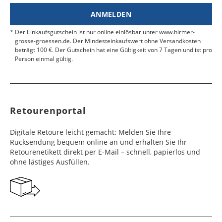
Estland
Bangladesch
4 - 6
8 - 10
19,99 €
$ 99,99
ANMELDEN
Werktag
Werktag
e
e
Der Einkaufsgutschein ist nur online einlösbar unter www.hirmer-
grosse-groessen.de. Der Mindesteinkaufswert ohne Versandkosten
beträgt 100 €. Der Gutschein hat eine Gültigkeit von 7 Tagen und ist pro
Färöer
Barbados
4 - 6
6 - 10
99,99 €
$ 99,99
Person einmal gültig.
Werktag
Werktag
e
e
Finnland
Belize
2 - 5
8 - 13
19,99 €
$ 99,99
Werktag
Werktag
Retourenportal
e
e
Frankreich
Benin
10 - 15
3 - 4
14,99 €
$ 99,99
Digitale Retoure leicht gemacht: Melden Sie Ihre
Werktag
Werktag
Rücksendung bequem online an und erhalten Sie Ihr
e
e
Retourenetikett direkt per E-Mail – schnell, papierlos und
ohne lästiges Ausfüllen.
Georgien
Bermuda
7 - 10
6 - 12
49,99 €
$ 99,99
Werktag
Werktag
e
e
Gibraltar
Bolivien
5 - 7
6 - 10
29,99 €
$ 99,99
Werktag
Werktag