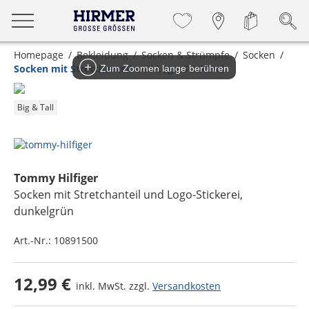
Homepage
Bekleidung
Socken & Strümpfe
Socken
Socken mit Stretchanteil und Logo-Stickerei
Zum Zoomen lange berühren
Big & Tall
Tommy Hilfiger
Socken mit Stretchanteil und Logo-Stickerei
,
dunkelgrün
Art.-Nr.:
10891500
12,99 €
inkl. MwSt. zzgl.
Versandkosten