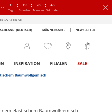
:
:
:
1
19
28
42
>>
Tag
Stunden
Minuten
Sekunden
HOPS: SEHR GUT
TSCHLAND
(DEUTSCH)
MÄNNERKARTE
NEWSLETTER
EN
INSPIRATION
FILIALEN
SALE
stischem Baumwollgemisch
einem elastischem Baumwollgemisch
,