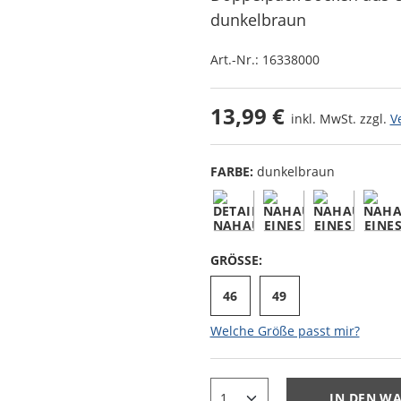
dunkelbraun
Art.-Nr.:
16338000
13,99 €
inkl. MwSt. zzgl.
V
FARBE:
dunkelbraun
GRÖSSE:
46
49
Welche Größe passt mir?
IN DEN W