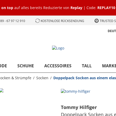
 on top
auf alles bereits Reduzierte von
Replay
| Code:
REPLAY10
89 - 67 97 12 910
KOSTENLOSE RÜCKSENDUNG
TRUSTED S
DEU
ODE
SCHUHE
ACCESSOIRES
TALL
MARK
Socken & Strümpfe
Socken
Doppelpack Socken aus einem ela
Tommy Hilfiger
Doppelpack Socken aus 