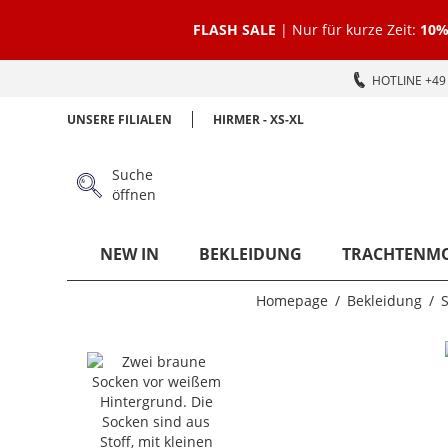
FLASH SALE
| Nur für kurze Zeit:
10%
HOTLINE +49 
UNSERE FILIALEN
HIRMER - XS-XL
Suche
öffnen
NEW IN
BEKLEIDUNG
TRACHTENM
Homepage
Bekleidung