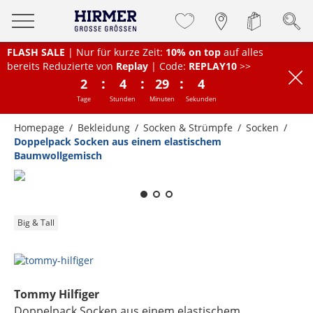
FLASH SALE
| Nur für kurze Zeit:
10% on top
auf alles
bereits Reduzierte von
Replay
| Code:
REPLAY10
>>
:
:
:
2
4
29
3
Tage
Stunden
Minuten
Sekunden
Homepage
Bekleidung
Socken & Strümpfe
Socken
Doppelpack Socken aus einem elastischem
Baumwollgemisch
Zum Zoomen lange berühren
Big & Tall
Tommy Hilfiger
Doppelpack Socken aus einem elastischem