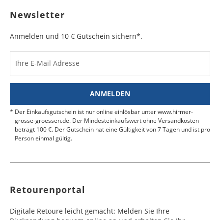
sichtbar ist. Kleben Sie die Versandtasche zu und
Bulgarien
Bahamas
6 - 8
6 - 10
19,99 €
$ 99,99
geben Sie das Paket an der nächsten Packstation
Newsletter
Werktag
Werktag
auf.
e
e
Anmelden und 10 € Gutschein sichern*.
Kosten für Rücksendungen per Express werden
nicht übernommen.
Dänemark
Bahrain
2 - 5
6 - 8
19,99 €
$ 99,99
Werktag
Werktag
Ihre E-Mail Adresse
Finden Sie
hier.
eine UPS Abgabestelle in Ihre
e
e
Nähe.
Estland
Bangladesch
4 - 6
8 - 10
19,99 €
$ 99,99
ANMELDEN
Werktag
Werktag
e
e
Der Einkaufsgutschein ist nur online einlösbar unter www.hirmer-
grosse-groessen.de. Der Mindesteinkaufswert ohne Versandkosten
beträgt 100 €. Der Gutschein hat eine Gültigkeit von 7 Tagen und ist pro
Färöer
Barbados
4 - 6
6 - 10
99,99 €
$ 99,99
Person einmal gültig.
Werktag
Werktag
e
e
Finnland
Belize
2 - 5
8 - 13
19,99 €
$ 99,99
Werktag
Werktag
Retourenportal
e
e
Frankreich
Benin
10 - 15
3 - 4
14,99 €
$ 99,99
Digitale Retoure leicht gemacht: Melden Sie Ihre
Werktag
Werktag