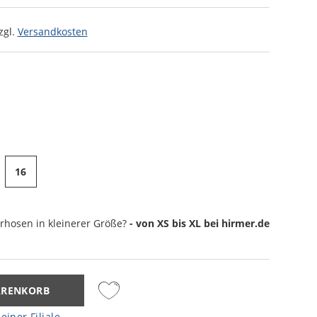
zgl.
Versandkosten
16
rhosen
in kleinerer Größe?
- von XS bis XL bei hirmer.de
ARENKORB
einer Filiale