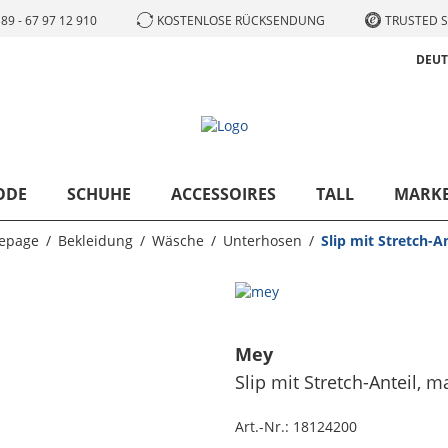
89 - 67 97 12 910
KOSTENLOSE RÜCKSENDUNG
TRUSTED S
DEU
ODE
SCHUHE
ACCESSOIRES
TALL
MARK
epage
Bekleidung
Wäsche
Unterhosen
Slip mit Stretch-An
Mey
Slip mit Stretch-Anteil
, m
Art.-Nr.:
18124200