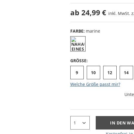
ab
24,99 €
inkl. MwSt. z
FARBE:
marine
GRÖSSE:
9
10
12
14
Welche Größe passt mir?
Unte
IN DEN W
Kostenfrei in 