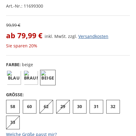
Art.-Nr.:
11699300
99,99 €
ab
79,99 €
inkl. MwSt. zzgl.
Versandkosten
Sie sparen
20%
FARBE:
beige
GRÖSSE:
58
60
62
29
30
31
32
33
Welche Größe passt mir?