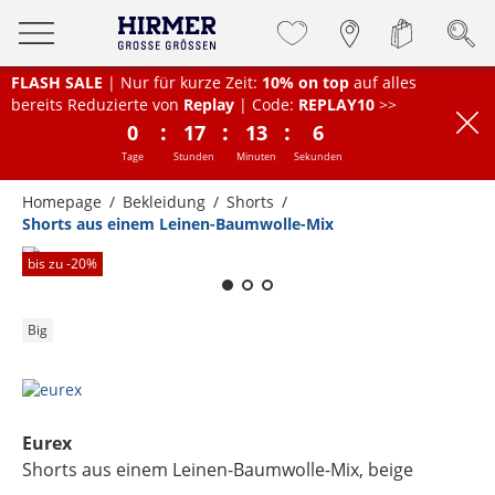
FLASH SALE
| Nur für kurze Zeit:
10% on top
auf alles
bereits Reduzierte von
Replay
| Code:
REPLAY10
>>
:
:
:
0
17
13
6
Tage
Stunden
Minuten
Sekunden
Homepage
Bekleidung
Shorts
Shorts aus einem Leinen-Baumwolle-Mix
Zum Zoomen lange berühren
bis zu -
20
%
Big
Eurex
Shorts aus einem Leinen-Baumwolle-Mix
, beige