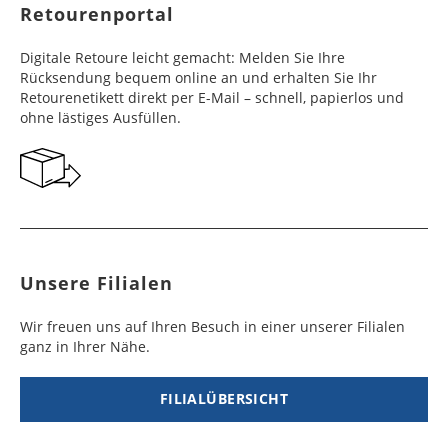
Retourenportal
e
e
Frankreich
Benin
10 - 15
3 - 4
14,99 €
$ 99,99
Digitale Retoure leicht gemacht: Melden Sie Ihre
Werktag
Werktag
Rücksendung bequem online an und erhalten Sie Ihr
e
e
Retourenetikett direkt per E-Mail – schnell, papierlos und
ohne lästiges Ausfüllen.
Georgien
Bermuda
7 - 10
6 - 12
49,99 €
$ 99,99
Werktag
Werktag
e
e
Gibraltar
Bolivien
5 - 7
6 - 10
29,99 €
$ 99,99
Werktag
Werktag
e
e
Unsere Filialen
Griechenland
Botsuana
5 - 7
8 - 10
19,99 €
$ 99,99
Werktag
Werktag
Wir freuen uns auf Ihren Besuch in einer unserer Filialen
e
e
ganz in Ihrer Nähe.
Irland
Brasilien
2 - 5
6 - 8
19,99 €
$ 99,99
Werktag
Werktag
FILIALÜBERSICHT
e
e