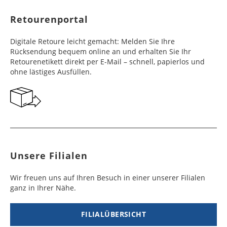
Werktag
Werktag
Retourenportal
e
e
Frankreich
Benin
10 - 15
3 - 4
14,99 €
$ 99,99
Digitale Retoure leicht gemacht: Melden Sie Ihre
Werktag
Werktag
Rücksendung bequem online an und erhalten Sie Ihr
e
e
Retourenetikett direkt per E-Mail – schnell, papierlos und
ohne lästiges Ausfüllen.
Georgien
Bermuda
7 - 10
6 - 12
49,99 €
$ 99,99
Werktag
Werktag
e
e
Gibraltar
Bolivien
5 - 7
6 - 10
29,99 €
$ 99,99
Werktag
Werktag
e
e
Unsere Filialen
Griechenland
Botsuana
5 - 7
8 - 10
19,99 €
$ 99,99
Werktag
Werktag
Wir freuen uns auf Ihren Besuch in einer unserer Filialen
e
e
ganz in Ihrer Nähe.
Irland
Brasilien
2 - 5
6 - 8
19,99 €
$ 99,99
Werktag
Werktag
FILIALÜBERSICHT
e
e