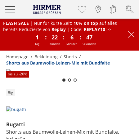
FLASH SALE
| Nur für kurze Zeit:
10% on top
auf alles
bereits Reduzierte von
Replay
| Code:
REPLAY10
>>
:
:
:
1
22
6
47
Tag
Stunden
Minuten
Sekunden
Homepage
Bekleidung
Shorts
Shorts aus Baumwolle-Leinen-Mix mit Bundfalte
Zum Zoomen lange berühren
bis zu -
20
%
Big
Bugatti
Shorts aus Baumwolle-Leinen-Mix mit Bundfalte
,