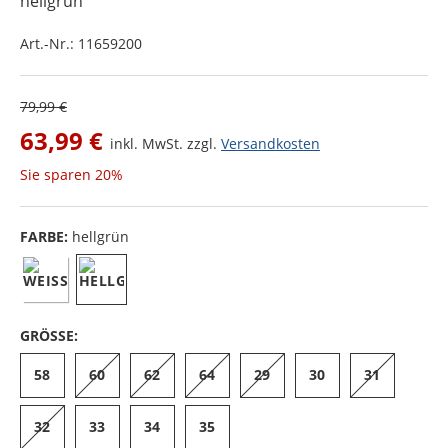
hellgrün
Art.-Nr.:
11659200
79,99 €
63,99 €
inkl. MwSt. zzgl.
Versandkosten
Sie sparen
20%
FARBE:
hellgrün
GRÖSSE:
58
60
62
64
29
30
31
32
33
34
35