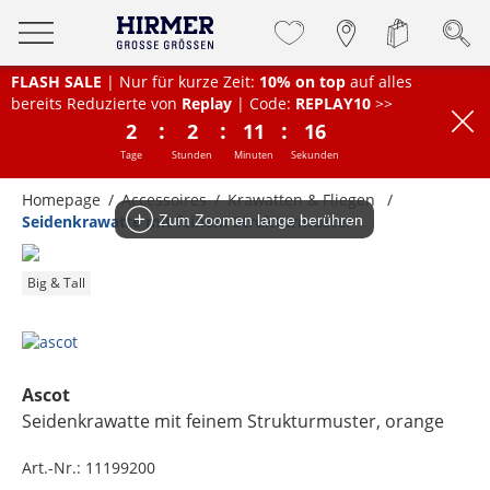
FLASH SALE
| Nur für kurze Zeit:
10% on top
auf alles
bereits Reduzierte von
Replay
| Code:
REPLAY10
>>
:
:
:
2
2
11
16
Tage
Stunden
Minuten
Sekunden
Homepage
Accessoires
Krawatten & Fliegen
Seidenkrawatte mit feinem Strukturmuster
Zum Zoomen lange berühren
Big & Tall
Ascot
Seidenkrawatte mit feinem Strukturmuster
, orange
Art.-Nr.:
11199200