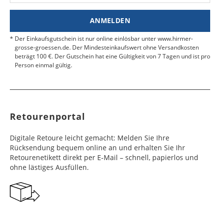
Nähe.
Estland
Bangladesch
4 - 6
8 - 10
19,99 €
$ 99,99
ANMELDEN
Werktag
Werktag
e
e
Der Einkaufsgutschein ist nur online einlösbar unter www.hirmer-
grosse-groessen.de. Der Mindesteinkaufswert ohne Versandkosten
beträgt 100 €. Der Gutschein hat eine Gültigkeit von 7 Tagen und ist pro
Färöer
Barbados
4 - 6
6 - 10
99,99 €
$ 99,99
Person einmal gültig.
Werktag
Werktag
e
e
Finnland
Belize
2 - 5
8 - 13
19,99 €
$ 99,99
Werktag
Werktag
Retourenportal
e
e
Frankreich
Benin
10 - 15
3 - 4
14,99 €
$ 99,99
Digitale Retoure leicht gemacht: Melden Sie Ihre
Werktag
Werktag
Rücksendung bequem online an und erhalten Sie Ihr
e
e
Retourenetikett direkt per E-Mail – schnell, papierlos und
ohne lästiges Ausfüllen.
Georgien
Bermuda
7 - 10
6 - 12
49,99 €
$ 99,99
Werktag
Werktag
e
e
Gibraltar
Bolivien
5 - 7
6 - 10
29,99 €
$ 99,99