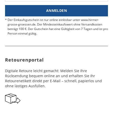
Nähe.
Estland
Bangladesch
4 - 6
8 - 10
19,99 €
$ 99,99
ANMELDEN
Werktag
Werktag
e
e
Der Einkaufsgutschein ist nur online einlösbar unter www.hirmer-
grosse-groessen.de. Der Mindesteinkaufswert ohne Versandkosten
beträgt 100 €. Der Gutschein hat eine Gültigkeit von 7 Tagen und ist pro
Färöer
Barbados
4 - 6
6 - 10
99,99 €
$ 99,99
Person einmal gültig.
Werktag
Werktag
e
e
Finnland
Belize
2 - 5
8 - 13
19,99 €
$ 99,99
Werktag
Werktag
Retourenportal
e
e
Frankreich
Benin
10 - 15
3 - 4
14,99 €
$ 99,99
Digitale Retoure leicht gemacht: Melden Sie Ihre
Werktag
Werktag
Rücksendung bequem online an und erhalten Sie Ihr
e
e
Retourenetikett direkt per E-Mail – schnell, papierlos und
ohne lästiges Ausfüllen.
Georgien
Bermuda
7 - 10
6 - 12
49,99 €
$ 99,99
Werktag
Werktag
e
e
Gibraltar
Bolivien
5 - 7
6 - 10
29,99 €
$ 99,99