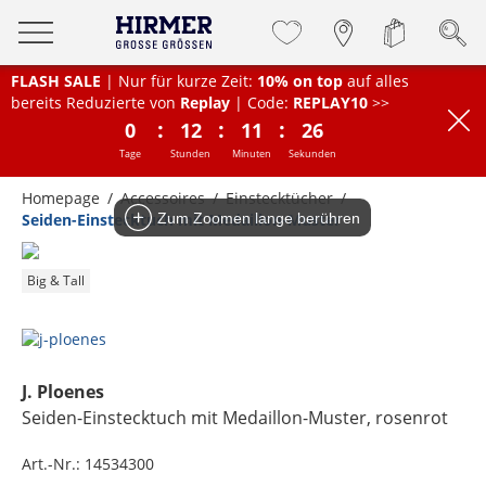
FLASH SALE
| Nur für kurze Zeit:
10% on top
auf alles
bereits Reduzierte von
Replay
| Code:
REPLAY10
>>
:
:
:
0
12
11
26
Tage
Stunden
Minuten
Sekunden
Homepage
Accessoires
Einstecktücher
Seiden-Einstecktuch mit Medaillon-Muster
Zum Zoomen lange berühren
Big & Tall
J. Ploenes
Seiden-Einstecktuch mit Medaillon-Muster
, rosenrot
Art.-Nr.:
14534300