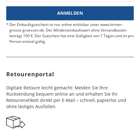
Nähe.
Estland
Bangladesch
4 - 6
8 - 10
19,99 €
$ 99,99
ANMELDEN
Werktag
Werktag
e
e
Der Einkaufsgutschein ist nur online einlösbar unter www.hirmer-
grosse-groessen.de. Der Mindesteinkaufswert ohne Versandkosten
beträgt 100 €. Der Gutschein hat eine Gültigkeit von 7 Tagen und ist pro
Färöer
Barbados
4 - 6
6 - 10
99,99 €
$ 99,99
Person einmal gültig.
Werktag
Werktag
e
e
Finnland
Belize
2 - 5
8 - 13
19,99 €
$ 99,99
Werktag
Werktag
Retourenportal
e
e
Frankreich
Benin
10 - 15
3 - 4
14,99 €
$ 99,99
Digitale Retoure leicht gemacht: Melden Sie Ihre
Werktag
Werktag
Rücksendung bequem online an und erhalten Sie Ihr
e
e
Retourenetikett direkt per E-Mail – schnell, papierlos und
ohne lästiges Ausfüllen.
Georgien
Bermuda
7 - 10
6 - 12
49,99 €
$ 99,99
Werktag
Werktag
e
e
Gibraltar
Bolivien
5 - 7
6 - 10
29,99 €
$ 99,99