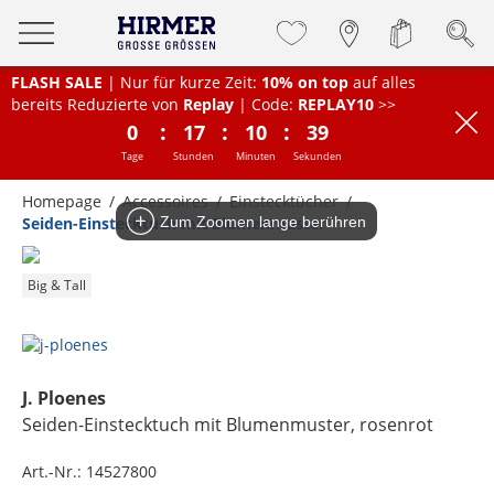
FLASH SALE
| Nur für kurze Zeit:
10% on top
auf alles
bereits Reduzierte von
Replay
| Code:
REPLAY10
>>
:
:
:
0
17
10
39
Tage
Stunden
Minuten
Sekunden
Homepage
Accessoires
Einstecktücher
Seiden-Einstecktuch mit Blumenmuster
Zum Zoomen lange berühren
Big & Tall
J. Ploenes
Seiden-Einstecktuch mit Blumenmuster
, rosenrot
Art.-Nr.:
14527800