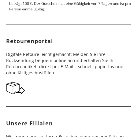
beträgt 100 €. Der Gutschein hat eine Gültigkeit von 7 Tagen und ist pro
Färöer
Barbados
4 - 6
6 - 10
99,99 €
$ 99,99
Person einmal gültig.
Werktag
Werktag
e
e
Finnland
Belize
2 - 5
8 - 13
19,99 €
$ 99,99
Werktag
Werktag
Retourenportal
e
e
Frankreich
Benin
10 - 15
3 - 4
14,99 €
$ 99,99
Digitale Retoure leicht gemacht: Melden Sie Ihre
Werktag
Werktag
Rücksendung bequem online an und erhalten Sie Ihr
e
e
Retourenetikett direkt per E-Mail – schnell, papierlos und
ohne lästiges Ausfüllen.
Georgien
Bermuda
7 - 10
6 - 12
49,99 €
$ 99,99
Werktag
Werktag
e
e
Gibraltar
Bolivien
5 - 7
6 - 10
29,99 €
$ 99,99
Werktag
Werktag
e
e
Unsere Filialen
Griechenland
Botsuana
5 - 7
8 - 10
19,99 €
$ 99,99
Werktag
Werktag
Wir freuen uns auf Ihren Besuch in einer unserer Filialen