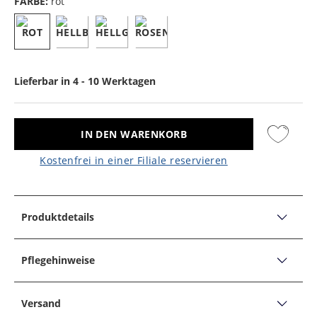
FARBE:
rot
Lieferbar in 4 - 10 Werktagen
IN DEN WARENKORB
Kostenfrei in einer Filiale reservieren
Produktdetails
PRODUKTDETAILS
Seiden-Einstecktuch mit Blumenmuster
Pflegehinweise
Produktbeschreibung:
PFLEGEHINWEISE
Muster: Floral, Webmuster
Versand