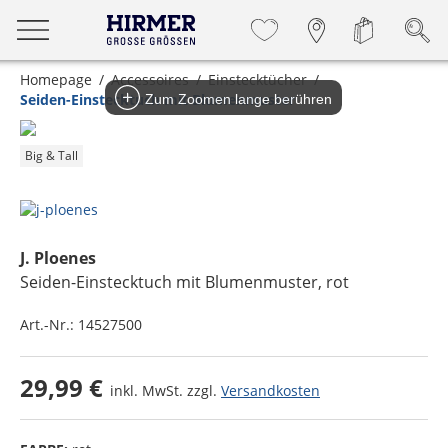
Homepage
Accessoires
Einstecktücher
Seiden-Einstecktuch mit Blumenmuster
Zum Zoomen lange berühren
Big & Tall
J. Ploenes
Seiden-Einstecktuch mit Blumenmuster
, rot
Art.-Nr.:
14527500
29,99 €
inkl. MwSt. zzgl.
Versandkosten