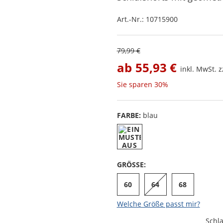
Art.-Nr.:
10715900
79,99 €
ab
55,93 €
inkl. MwSt. z
Sie sparen
30%
FARBE:
blau
GRÖSSE:
60
64
68
Welche Größe passt mir?
Schl