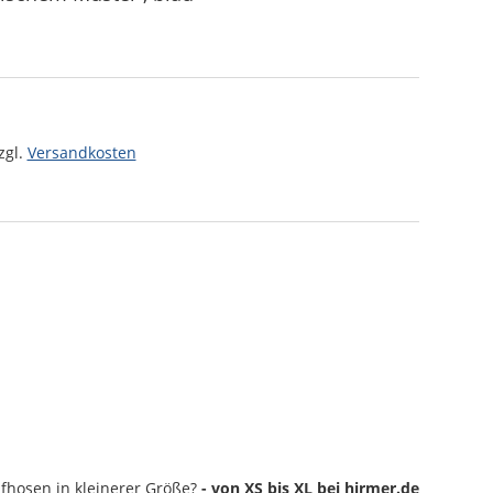
zgl.
Versandkosten
afhosen
in kleinerer Größe?
- von XS bis XL bei hirmer.de