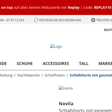
 on top
auf alles bereits Reduzierte von
Replay
| Code:
REPLAY10
89 - 67 97 12 910
KOSTENLOSE RÜCKSENDUNG
TRUSTED S
DEU
ODE
SCHUHE
ACCESSOIRES
TALL
MARK
leidung
Nachtwäsche
Schlafhosen
Schlafshorts mit geome
Novila
Schlafshorts mit geomet