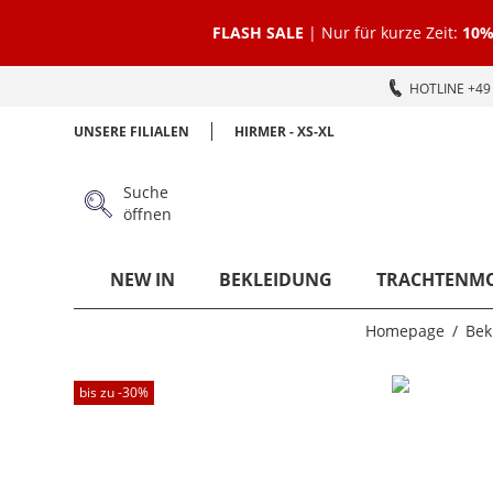
FLASH SALE
| Nur für kurze Zeit:
10%
HOTLINE +49 
UNSERE FILIALEN
HIRMER - XS-XL
Suche
öffnen
NEW IN
BEKLEIDUNG
TRACHTENM
Homepage
Bek
bis zu -
30
%