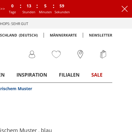
:
:
:
0
13
5
58
>>
Tage
Stunden
Minuten
Sekunden
HOPS: SEHR GUT
TSCHLAND
(DEUTSCH)
MÄNNERKARTE
NEWSLETTER
EN
INSPIRATION
FILIALEN
SALE
trischem Muster
rischem Muster
, blau