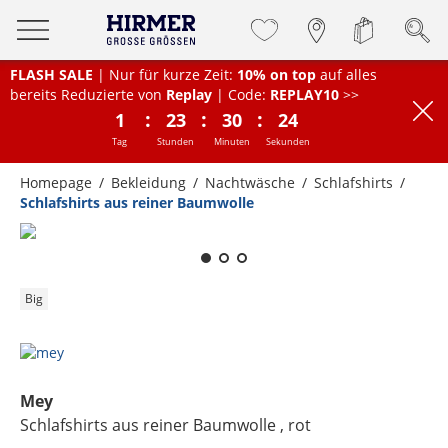
FLASH SALE
| Nur für kurze Zeit:
10% on top
auf alles
bereits Reduzierte von
Replay
| Code:
REPLAY10
>>
:
:
:
1
23
30
24
Tag
Stunden
Minuten
Sekunden
Homepage
Bekleidung
Nachtwäsche
Schlafshirts
Schlafshirts aus reiner Baumwolle
Zum Zoomen lange berühren
Big
Mey
Schlafshirts aus reiner Baumwolle
, rot