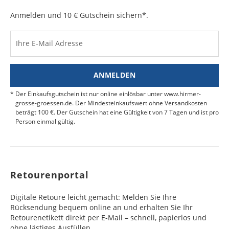
auf.
e
e
Anmelden und 10 € Gutschein sichern*.
Kosten für Rücksendungen per Express werden
nicht übernommen.
Dänemark
Bahrain
2 - 5
6 - 8
19,99 €
$ 99,99
Werktag
Werktag
Ihre E-Mail Adresse
Finden Sie
hier.
eine UPS Abgabestelle in Ihre
e
e
Nähe.
Estland
Bangladesch
4 - 6
8 - 10
19,99 €
$ 99,99
ANMELDEN
Werktag
Werktag
e
e
Der Einkaufsgutschein ist nur online einlösbar unter www.hirmer-
grosse-groessen.de. Der Mindesteinkaufswert ohne Versandkosten
beträgt 100 €. Der Gutschein hat eine Gültigkeit von 7 Tagen und ist pro
Färöer
Barbados
4 - 6
6 - 10
99,99 €
$ 99,99
Person einmal gültig.
Werktag
Werktag
e
e
Finnland
Belize
2 - 5
8 - 13
19,99 €
$ 99,99
Werktag
Werktag
Retourenportal
e
e
Frankreich
Benin
10 - 15
3 - 4
14,99 €
$ 99,99
Digitale Retoure leicht gemacht: Melden Sie Ihre
Werktag
Werktag
Rücksendung bequem online an und erhalten Sie Ihr
e
e
Retourenetikett direkt per E-Mail – schnell, papierlos und
ohne lästiges Ausfüllen.