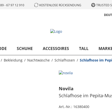
89 - 67 97 12 910
KOSTENLOSE RÜCKSENDUNG
TRUSTED S
DEU
ODE
SCHUHE
ACCESSOIRES
TALL
MARK
Bekleidung
Nachtwäsche
Schlafhosen
Schlafhose im Pep
Novila
Schlafhose im Pepita-Mu
Art.-Nr.:
16380400