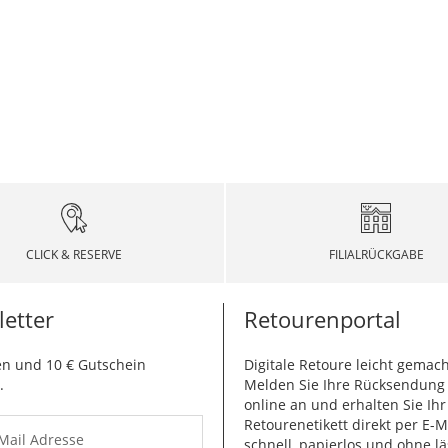
CLICK & RESERVE
FILIALRÜCKGABE
etter
Retourenportal
n und 10 € Gutschein
Digitale Retoure leicht gemach
.
Melden Sie Ihre Rücksendun
online an und erhalten Sie Ihr
Retourenetikett direkt per E-M
-Mail Adresse
schnell, papierlos und ohne lä