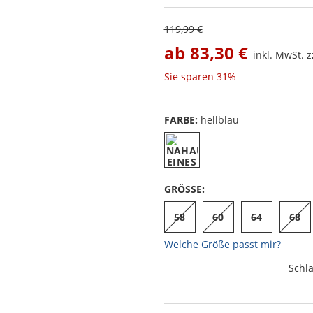
119,99 €
ab
83,30 €
inkl. MwSt. z
Sie sparen
31%
FARBE:
hellblau
GRÖSSE:
58
60
64
68
Welche Größe passt mir?
Schl