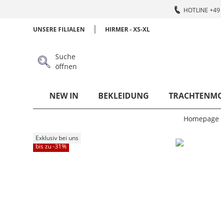
HOTLINE +49 
UNSERE FILIALEN
HIRMER - XS-XL
Suche
öffnen
NEW IN
BEKLEIDUNG
TRACHTENM
Homepage
Exklusiv bei uns
bis zu -
31
%