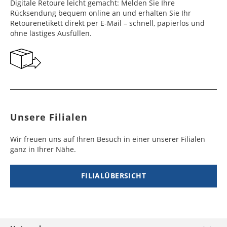
Frankreich
Benin
10 - 15
3 - 4
14,99 €
$ 99,99
Digitale Retoure leicht gemacht: Melden Sie Ihre
Werktag
Werktag
Rücksendung bequem online an und erhalten Sie Ihr
e
e
Retourenetikett direkt per E-Mail – schnell, papierlos und
ohne lästiges Ausfüllen.
Georgien
Bermuda
7 - 10
6 - 12
49,99 €
$ 99,99
Werktag
Werktag
e
e
Gibraltar
Bolivien
5 - 7
6 - 10
29,99 €
$ 99,99
Werktag
Werktag
e
e
Unsere Filialen
Griechenland
Botsuana
5 - 7
8 - 10
19,99 €
$ 99,99
Werktag
Werktag
Wir freuen uns auf Ihren Besuch in einer unserer Filialen
e
e
ganz in Ihrer Nähe.
Irland
Brasilien
2 - 5
6 - 8
19,99 €
$ 99,99
Werktag
Werktag
FILIALÜBERSICHT
e
e
Island
Burkina Faso
10 - 12
4 - 5
99,99 €
$ 99,99
Werktag
Werktag
e
e