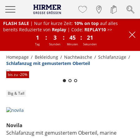
FLASH SALE
| Nur für kurze Zeit:
10% on top
auf alles
bereits Reduzierte von
Replay
| Code:
REPLAY10
>>
:
:
:
1
3
45
21
Tag
Stunden
Minuten
Sekunden
Homepage
Bekleidung
Nachtwäsche
Schlafanzüge
Schlafanzug mit gemustertem Oberteil
Zum Zoomen lange berühren
bis zu -
20
%
Big & Tall
Novila
Schlafanzug mit gemustertem Oberteil
, marine