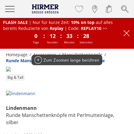
FLASH SALE
| Nur für kurze Zeit:
10% on top
auf alles
bereits Reduzierte von
Replay
| Code:
REPLAY10
>>
:
:
:
0
12
33
28
Tage
Stunden
Minuten
Sekunden
Homepage
Accessoires
Manschettenknöpfe
Runde Manschettenknöpfe mit Perlmutteinlage
Zum Zoomen lange berühren
Big & Tall
Lindenmann
Runde Manschettenknöpfe mit Perlmutteinlage
,
silber