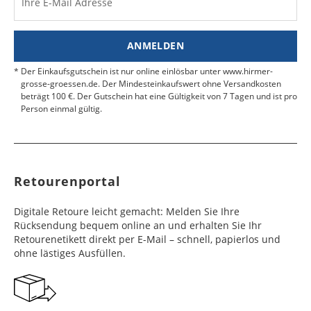
Ihre E-Mail Adresse
Finden Sie
hier.
eine UPS Abgabestelle in Ihre
e
e
Nähe.
Estland
Bangladesch
4 - 6
8 - 10
19,99 €
$ 99,99
ANMELDEN
Werktag
Werktag
e
e
Der Einkaufsgutschein ist nur online einlösbar unter www.hirmer-
grosse-groessen.de. Der Mindesteinkaufswert ohne Versandkosten
beträgt 100 €. Der Gutschein hat eine Gültigkeit von 7 Tagen und ist pro
Färöer
Barbados
4 - 6
6 - 10
99,99 €
$ 99,99
Person einmal gültig.
Werktag
Werktag
e
e
Finnland
Belize
2 - 5
8 - 13
19,99 €
$ 99,99
Werktag
Werktag
Retourenportal
e
e
Frankreich
Benin
10 - 15
3 - 4
14,99 €
$ 99,99
Digitale Retoure leicht gemacht: Melden Sie Ihre
Werktag
Werktag
Rücksendung bequem online an und erhalten Sie Ihr
e
e
Retourenetikett direkt per E-Mail – schnell, papierlos und
ohne lästiges Ausfüllen.
Georgien
Bermuda
7 - 10
6 - 12
49,99 €
$ 99,99
Werktag
Werktag
e
e