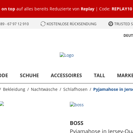
 on top
auf alles bereits Reduzierte von
Replay
| Code:
REPLAY10
89 - 67 97 12 910
KOSTENLOSE RÜCKSENDUNG
TRUSTED S
DEU
ODE
SCHUHE
ACCESSOIRES
TALL
MARK
Bekleidung
Nachtwäsche
Schlafhosen
Pyjamahose in Jers
BOSS
Pyjamahose in Jersey-Qua