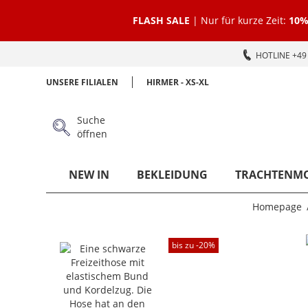
FLASH SALE
| Nur für kurze Zeit:
10%
HOTLINE +49 
UNSERE FILIALEN
HIRMER - XS-XL
Suche
öffnen
NEW IN
BEKLEIDUNG
TRACHTENM
Homepage
bis zu -
20
%