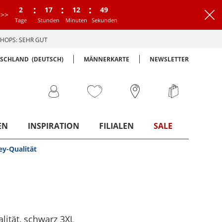
:
:
:
2
17
12
48
>>
Tage
Stunden
Minuten
Sekunden
HOPS: SEHR GUT
TSCHLAND
(DEUTSCH)
MÄNNERKARTE
NEWSLETTER
EN
INSPIRATION
FILIALEN
SALE
ey-Qualität
lität
, schwarz
3XL