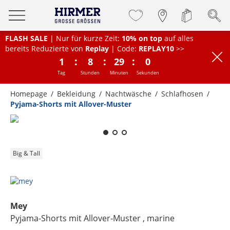
FLASH SALE
| Nur für kurze Zeit:
10% on top
auf alles
bereits Reduzierte von
Replay
| Code:
REPLAY10
>>
:
:
:
1
8
29
0
Tag
Stunden
Minuten
Sekunden
Homepage
Bekleidung
Nachtwäsche
Schlafhosen
Pyjama-Shorts mit Allover-Muster
Zum Zoomen lange berühren
Big & Tall
Mey
Pyjama-Shorts mit Allover-Muster
, marine