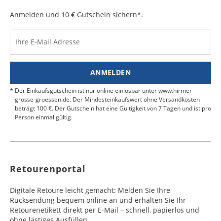
auf.
e
e
Anmelden und 10 € Gutschein sichern*.
Kosten für Rücksendungen per Express werden
nicht übernommen.
Dänemark
Bahrain
2 - 5
6 - 8
19,99 €
$ 99,99
Werktag
Werktag
Ihre E-Mail Adresse
Finden Sie
hier.
eine UPS Abgabestelle in Ihre
e
e
Nähe.
Estland
Bangladesch
4 - 6
8 - 10
19,99 €
$ 99,99
ANMELDEN
Werktag
Werktag
e
e
Der Einkaufsgutschein ist nur online einlösbar unter www.hirmer-
grosse-groessen.de. Der Mindesteinkaufswert ohne Versandkosten
beträgt 100 €. Der Gutschein hat eine Gültigkeit von 7 Tagen und ist pro
Färöer
Barbados
4 - 6
6 - 10
99,99 €
$ 99,99
Person einmal gültig.
Werktag
Werktag
e
e
Finnland
Belize
2 - 5
8 - 13
19,99 €
$ 99,99
Werktag
Werktag
Retourenportal
e
e
Frankreich
Benin
10 - 15
3 - 4
14,99 €
$ 99,99
Digitale Retoure leicht gemacht: Melden Sie Ihre
Werktag
Werktag
Rücksendung bequem online an und erhalten Sie Ihr
e
e
Retourenetikett direkt per E-Mail – schnell, papierlos und
ohne lästiges Ausfüllen.