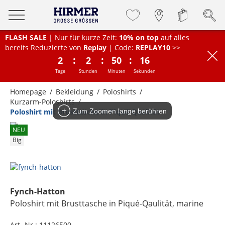
FLASH SALE
| Nur für kurze Zeit:
10% on top
auf alles
bereits Reduzierte von
Replay
| Code:
REPLAY10
>>
:
:
:
2
2
50
16
Tage
Stunden
Minuten
Sekunden
Homepage
Bekleidung
Poloshirts
Kurzarm-Poloshirts
Poloshirt mit Brusttasche in Piqué-Qaulität
Zum Zoomen lange berühren
NEU
Big
Fynch-Hatton
Poloshirt mit Brusttasche in Piqué-Qaulität
, marine
Art.-Nr.:
11126500