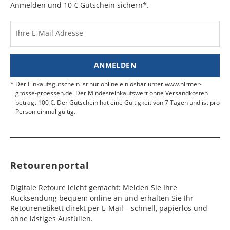
Anmelden und 10 € Gutschein sichern*.
Kosten für Rücksendungen per Express werden
nicht übernommen.
Dänemark
Bahrain
2 - 5
6 - 8
19,99 €
$ 99,99
Werktag
Werktag
Ihre E-Mail Adresse
Finden Sie
hier.
eine UPS Abgabestelle in Ihre
e
e
Nähe.
Estland
Bangladesch
4 - 6
8 - 10
19,99 €
$ 99,99
ANMELDEN
Werktag
Werktag
e
e
Der Einkaufsgutschein ist nur online einlösbar unter www.hirmer-
grosse-groessen.de. Der Mindesteinkaufswert ohne Versandkosten
beträgt 100 €. Der Gutschein hat eine Gültigkeit von 7 Tagen und ist pro
Färöer
Barbados
4 - 6
6 - 10
99,99 €
$ 99,99
Person einmal gültig.
Werktag
Werktag
e
e
Finnland
Belize
2 - 5
8 - 13
19,99 €
$ 99,99
Werktag
Werktag
Retourenportal
e
e
Frankreich
Benin
10 - 15
3 - 4
14,99 €
$ 99,99
Digitale Retoure leicht gemacht: Melden Sie Ihre
Werktag
Werktag
Rücksendung bequem online an und erhalten Sie Ihr
e
e
Retourenetikett direkt per E-Mail – schnell, papierlos und
ohne lästiges Ausfüllen.
Georgien
Bermuda
7 - 10
6 - 12
49,99 €
$ 99,99