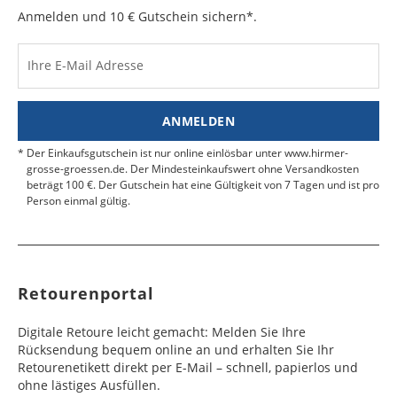
e
e
Anmelden und 10 € Gutschein sichern*.
Kosten für Rücksendungen per Express werden
nicht übernommen.
Dänemark
Bahrain
2 - 5
6 - 8
19,99 €
$ 99,99
Werktag
Werktag
Ihre E-Mail Adresse
Finden Sie
hier.
eine UPS Abgabestelle in Ihre
e
e
Nähe.
Estland
Bangladesch
4 - 6
8 - 10
19,99 €
$ 99,99
ANMELDEN
Werktag
Werktag
e
e
Der Einkaufsgutschein ist nur online einlösbar unter www.hirmer-
grosse-groessen.de. Der Mindesteinkaufswert ohne Versandkosten
beträgt 100 €. Der Gutschein hat eine Gültigkeit von 7 Tagen und ist pro
Färöer
Barbados
4 - 6
6 - 10
99,99 €
$ 99,99
Person einmal gültig.
Werktag
Werktag
e
e
Finnland
Belize
2 - 5
8 - 13
19,99 €
$ 99,99
Werktag
Werktag
Retourenportal
e
e
Frankreich
Benin
10 - 15
3 - 4
14,99 €
$ 99,99
Digitale Retoure leicht gemacht: Melden Sie Ihre
Werktag
Werktag
Rücksendung bequem online an und erhalten Sie Ihr
e
e
Retourenetikett direkt per E-Mail – schnell, papierlos und
ohne lästiges Ausfüllen.