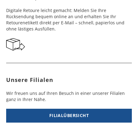
Frankreich
Benin
10 - 15
3 - 4
14,99 €
$ 99,99
Digitale Retoure leicht gemacht: Melden Sie Ihre
Werktag
Werktag
Rücksendung bequem online an und erhalten Sie Ihr
e
e
Retourenetikett direkt per E-Mail – schnell, papierlos und
ohne lästiges Ausfüllen.
Georgien
Bermuda
7 - 10
6 - 12
49,99 €
$ 99,99
Werktag
Werktag
e
e
Gibraltar
Bolivien
5 - 7
6 - 10
29,99 €
$ 99,99
Werktag
Werktag
e
e
Unsere Filialen
Griechenland
Botsuana
5 - 7
8 - 10
19,99 €
$ 99,99
Werktag
Werktag
Wir freuen uns auf Ihren Besuch in einer unserer Filialen
e
e
ganz in Ihrer Nähe.
Irland
Brasilien
2 - 5
6 - 8
19,99 €
$ 99,99
Werktag
Werktag
FILIALÜBERSICHT
e
e
Island
Burkina Faso
10 - 12
4 - 5
99,99 €
$ 99,99