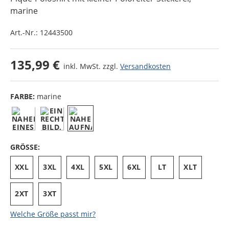
marine
Art.-Nr.:
12443500
135,99 €
inkl. MwSt. zzgl.
Versandkosten
FARBE:
marine
GRÖSSE:
XXL
3XL
4XL
5XL
6XL
LT
XLT
2XT
3XT
Welche Größe passt mir?