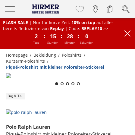
FLASH SALE
| Nur für kurze Zeit:
10% on top
auf alles
bereits Reduzierte von
Replay
| Code:
REPLAY10
>>
:
:
:
2
15
28
0
Tage
Stunden
Minuten
Sekunden
Homepage
Bekleidung
Poloshirts
Kurzarm-Poloshirts
Piqué-Poloshirt mit kleiner Poloreiter-Stickerei
Zum Zoomen lange berühren
Big & Tall
Polo Ralph Lauren
Piqué-Poloshirt mit kleiner Poloreiter-Stickerei
,