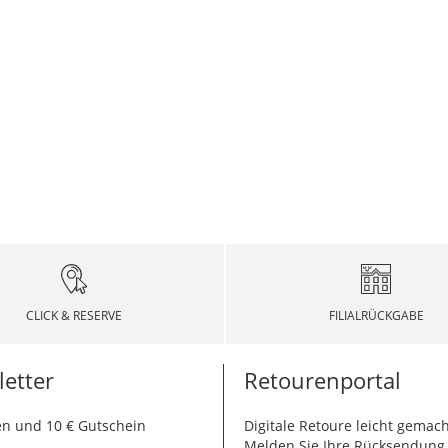
CLICK & RESERVE
FILIALRÜCKGABE
etter
Retourenportal
n und 10 € Gutschein
Digitale Retoure leicht gemach
.
Melden Sie Ihre Rücksendun