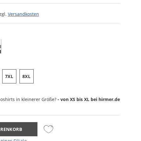
zgl.
Versandkosten
7XL
8XL
oshirts
in kleinerer Größe?
- von XS bis XL bei hirmer.de
ARENKORB
einer Filiale