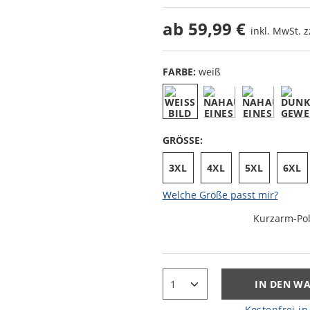
ab
59,99 €
inkl. MwSt. z
FARBE:
weiß
GRÖSSE:
3XL
4XL
5XL
6XL
Welche Größe passt mir?
Kurzarm-Pol
IN DEN W
Kostenfrei in 