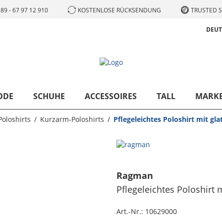
89 - 67 97 12 910
KOSTENLOSE RÜCKSENDUNG
TRUSTED S
DEU
ODE
SCHUHE
ACCESSOIRES
TALL
MARK
Poloshirts
Kurzarm-Poloshirts
Pflegeleichtes Poloshirt mit g
Ragman
Pflegeleichtes Poloshirt
Art.-Nr.:
10629000