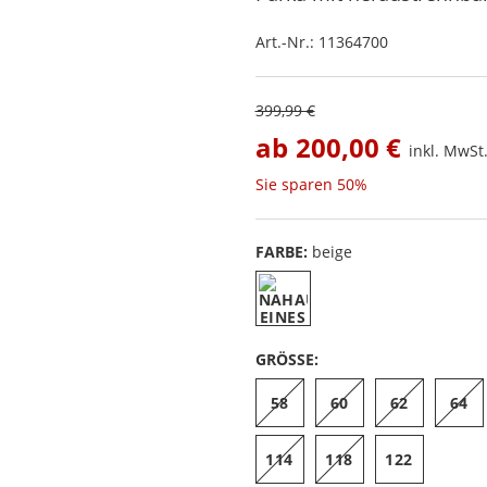
Art.-Nr.:
11364700
399,99 €
ab
200,00 €
inkl. MwSt.
Sie sparen
50%
FARBE:
beige
GRÖSSE:
58
60
62
64
114
118
122