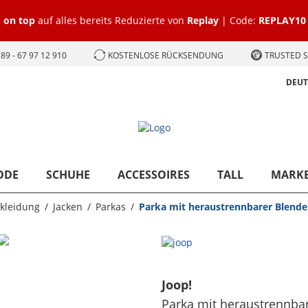
 on top
auf alles bereits Reduzierte von
Replay
| Code:
REPLAY10
89 - 67 97 12 910
KOSTENLOSE RÜCKSENDUNG
TRUSTED S
DEU
ODE
SCHUHE
ACCESSOIRES
TALL
MARK
kleidung
Jacken
Parkas
Parka mit heraustrennbarer Blende
Joop!
Parka mit heraustrennba