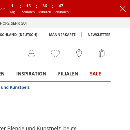
:
:
:
1
15
36
46
>>
Tag
Stunden
Minuten
Sekunden
HOPS: SEHR GUT
TSCHLAND
(DEUTSCH)
MÄNNERKARTE
NEWSLETTER
EN
INSPIRATION
FILIALEN
SALE
 und Kunstpelz
rer Blende und Kunstpelz
, beige