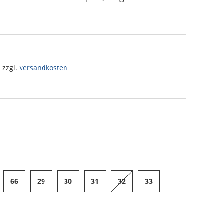
 zzgl.
Versandkosten
66
29
30
31
32
33