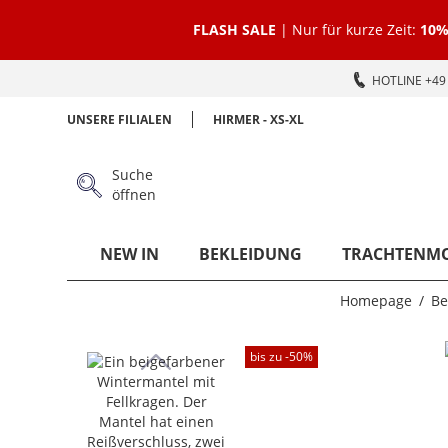
FLASH SALE
| Nur für kurze Zeit:
10%
HOTLINE +49 
UNSERE FILIALEN
HIRMER - XS-XL
Suche
öffnen
NEW IN
BEKLEIDUNG
TRACHTENM
Homepage
Be
bis zu -
50
%