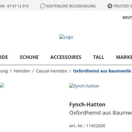
89 - 67 97 12 910
KOSTENLOSE RÜCKSENDUNG
TRUSTED S
DEU
ODE
SCHUHE
ACCESSOIRES
TALL
MARK
dung
Hemden
Casual-Hemden
Oxfordhemd aus Baumwolle 
Fynch-Hatton
Oxfordhemd aus Baumwol
Art.-Nr.:
11452600