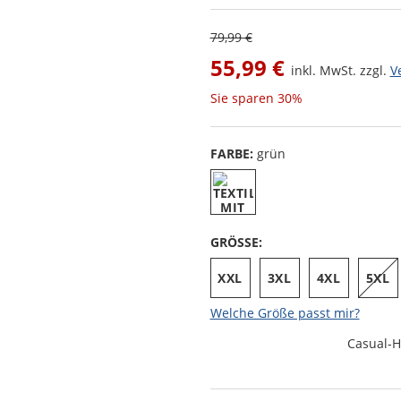
79,99 €
55,99 €
inkl. MwSt. zzgl.
V
Sie sparen
30%
FARBE:
grün
GRÖSSE:
XXL
3XL
4XL
5XL
Welche Größe passt mir?
Casual-