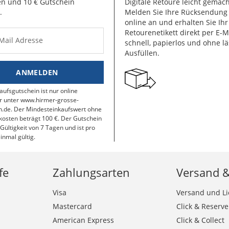
n und 10 € Gutschein
Digitale Retoure leicht gemach
.
Melden Sie Ihre Rücksendun
online an und erhalten Sie Ihr
Retourenetikett direkt per E-M
-Mail Adresse
schnell, papierlos und ohne lä
Ausfüllen.
ANMELDEN
aufsgutschein ist nur online
r unter www.hirmer-grosse-
.de. Der Mindesteinkaufswert ohne
osten beträgt 100 €. Der Gutschein
 Gültigkeit von 7 Tagen und ist pro
inmal gültig.
fe
Zahlungsarten
Versand 
Visa
Versand und Li
Mastercard
Click & Reserve
American Express
Click & Collect