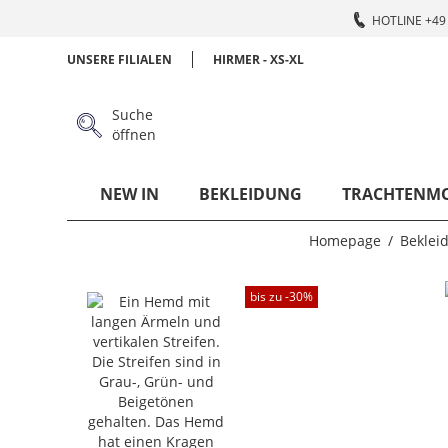
HOTLINE +49 
UNSERE FILIALEN
HIRMER - XS-XL
Suche
öffnen
NEW IN
BEKLEIDUNG
TRACHTENM
Homepage
Beklei
bis zu -
30
%