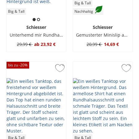
Big & Tall
Big & Tall
Nachhaltig
Schiesser
Schiesser
Unterhemd mir Rundhalsausschnitt in Doppelripp
Gemusterter Minislip aus Baumwollstretch
29,99 €
ab
23,92 €
20,99 €
14,69 €
bis zu -
20
%
Big & Tall
Big & Tall