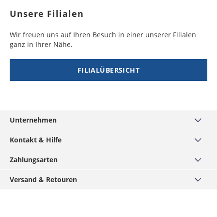
Unsere Filialen
Wir freuen uns auf Ihren Besuch in einer unserer Filialen
ganz in Ihrer Nähe.
FILIALÜBERSICHT
Unternehmen
Über uns
Kontakt & Hilfe
Unsere Filialen
Kontakt
Zahlungsarten
MÄNNERKARTE
Häufige Fragen
Service
Visa
Versand & Retouren
Größentabellen
Hirmer-Gruppe
Mastercard
Widerrufsrecht
Versand und Lieferzeiten
Karriere
American Express
Datenschutz
Click & Reserve
Presse / Anfragen
Klarna - Rechnungskauf