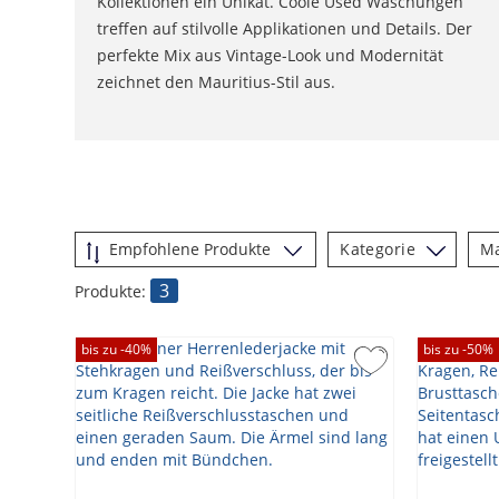
Kollektionen ein Unikat. Coole Used Waschungen
treffen auf stilvolle Applikationen und Details. Der
perfekte Mix aus Vintage-Look und Modernität
zeichnet den Mauritius-Stil aus.
Kategorie
M
3
Produkte:
bis zu -
40
%
bis zu -
50
%