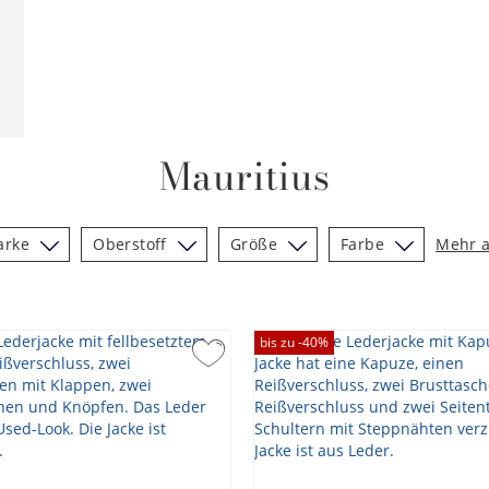
Mauritius
arke
Oberstoff
Größe
Farbe
Mehr 
bis zu -
40
%