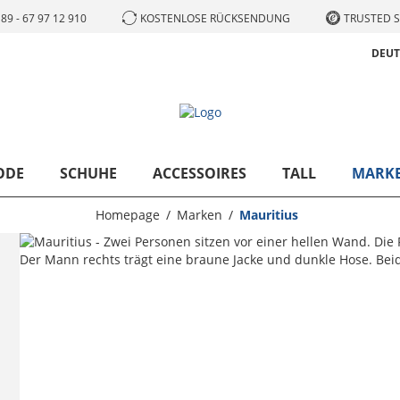
89 - 67 97 12 910
KOSTENLOSE RÜCKSENDUNG
TRUSTED S
DEU
ODE
SCHUHE
ACCESSOIRES
TALL
MARK
Homepage
Marken
Mauritius