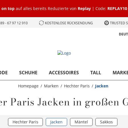
 on top
auf alles bereits Reduzierte von
Replay
| Code:
REPLAY10
89 - 67 97 12 910
KOSTENLOSE RÜCKSENDUNG
TRUSTED S
DEU
ODE
SCHUHE
ACCESSOIRES
TALL
MARK
Homepage
Marken
Hechter Paris
Jacken
er Paris Jacken in großen 
Hechter Paris
Jacken
Mäntel
Sakkos