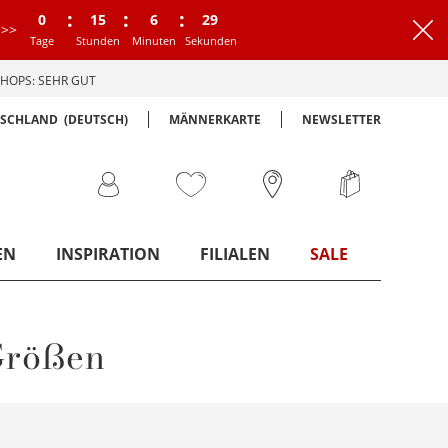
:
:
:
0
15
6
29
>>
Tage
Stunden
Minuten
Sekunden
HOPS: SEHR GUT
TSCHLAND
(DEUTSCH)
MÄNNERKARTE
NEWSLETTER
EN
INSPIRATION
FILIALEN
SALE
Größen