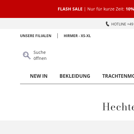
FLASH SALE
| Nur für kurze Zeit:
10%
HOTLINE +49 
UNSERE FILIALEN
HIRMER - XS-XL
Suche
öffnen
NEW IN
BEKLEIDUNG
TRACHTENM
Hecht