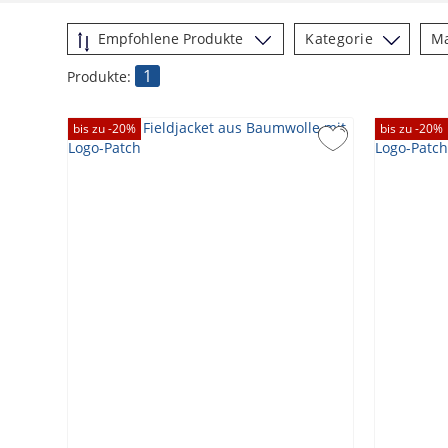
Kategorie
M
1
Produkte:
bis zu -
20
%
bis zu -
20
%