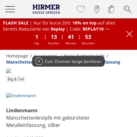
FLASH SALE
| Nur für kurze Zeit:
10% on top
auf alles
bereits Reduzierte von
Replay
| Code:
REPLAY10
>>
:
:
:
1
13
41
53
Tag
Stunden
Minuten
Sekunden
Homepage
Accessoires
Manschettenknöpfe
Manschettenknöpfe mit gebürsteter Metalleinfassung
Zum Zoomen lange berühren
Big & Tall
Lindenmann
Manschettenknöpfe mit gebürsteter
Metalleinfassung
, silber