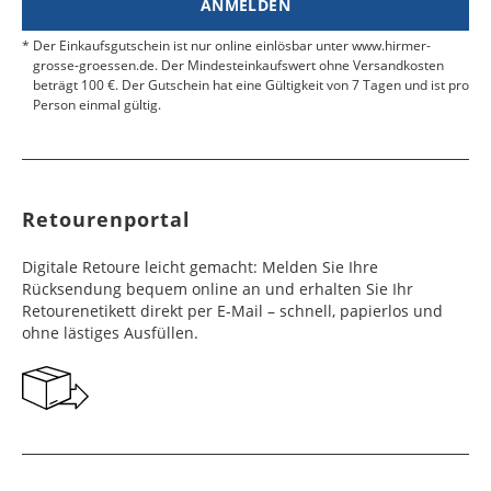
ANMELDEN
Werktag
Werktag
e
e
Der Einkaufsgutschein ist nur online einlösbar unter www.hirmer-
grosse-groessen.de. Der Mindesteinkaufswert ohne Versandkosten
beträgt 100 €. Der Gutschein hat eine Gültigkeit von 7 Tagen und ist pro
Färöer
Barbados
4 - 6
6 - 10
99,99 €
$ 99,99
Person einmal gültig.
Werktag
Werktag
e
e
Finnland
Belize
2 - 5
8 - 13
19,99 €
$ 99,99
Werktag
Werktag
Retourenportal
e
e
Frankreich
Benin
10 - 15
3 - 4
14,99 €
$ 99,99
Digitale Retoure leicht gemacht: Melden Sie Ihre
Werktag
Werktag
Rücksendung bequem online an und erhalten Sie Ihr
e
e
Retourenetikett direkt per E-Mail – schnell, papierlos und
ohne lästiges Ausfüllen.
Georgien
Bermuda
7 - 10
6 - 12
49,99 €
$ 99,99
Werktag
Werktag
e
e
Gibraltar
Bolivien
5 - 7
6 - 10
29,99 €
$ 99,99
Werktag
Werktag
e
e