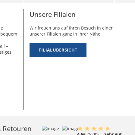
Unsere Filialen
t:
Wir freuen uns auf Ihren Besuch in einer
g bequem
unserer Filialen ganz in Ihrer Nähe.
ail –
FILIALÜBERSICHT
stiges
& Retouren
4.66
(5.00)
-
Sehr gut