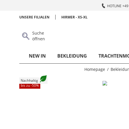
HOTLINE +49 
UNSERE FILIALEN
HIRMER - XS-XL
Suche
öffnen
NEW IN
BEKLEIDUNG
TRACHTENM
Homepage
Bekleidu
Nachhaltig
bis zu -
50
%