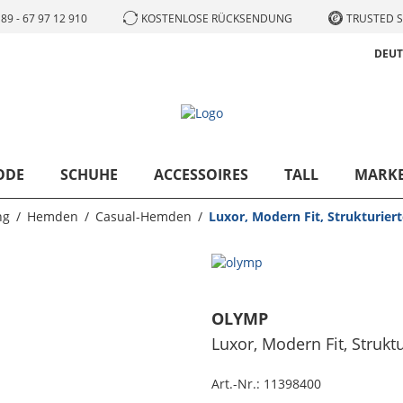
89 - 67 97 12 910
KOSTENLOSE RÜCKSENDUNG
TRUSTED S
DEU
ODE
SCHUHE
ACCESSOIRES
TALL
MARK
ng
Hemden
Casual-Hemden
Luxor, Modern Fit, Strukturie
OLYMP
Luxor, Modern Fit, Struk
Art.-Nr.:
11398400