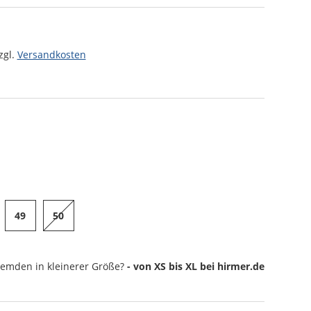
zgl.
Versandkosten
49
50
Hemden
in kleinerer Größe?
- von XS bis XL bei hirmer.de