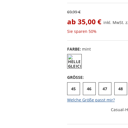
69,99 €
ab
35,00 €
inkl. MwSt. z
Sie sparen
50%
FARBE:
mint
GRÖSSE:
45
46
47
48
Welche Größe passt mir?
Casual-