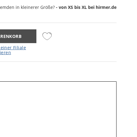
hemden
in kleinerer Größe?
- von XS bis XL bei hirmer.de
ARENKORB
einer Filiale
ieren