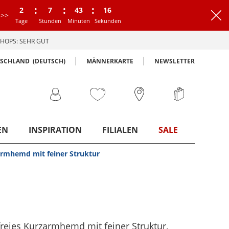
:
:
:
2
7
43
15
>>
Tage
Stunden
Minuten
Sekunden
HOPS: SEHR GUT
TSCHLAND
(DEUTSCH)
MÄNNERKARTE
NEWSLETTER
EN
INSPIRATION
FILIALEN
SALE
zarmhemd mit feiner Struktur
freies Kurzarmhemd mit feiner Struktur
,