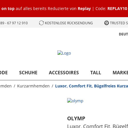
 on top
auf alles bereits Reduzierte von
Replay
| Code:
REPLAY10
89 - 67 97 12 910
KOSTENLOSE RÜCKSENDUNG
TRUSTED S
DEU
ODE
SCHUHE
ACCESSOIRES
TALL
MARK
emden
Kurzarmhemden
Luxor, Comfort Fit, Bügelfreies Kur
OLYMP
Luxor, Comfort Fit, Bügel