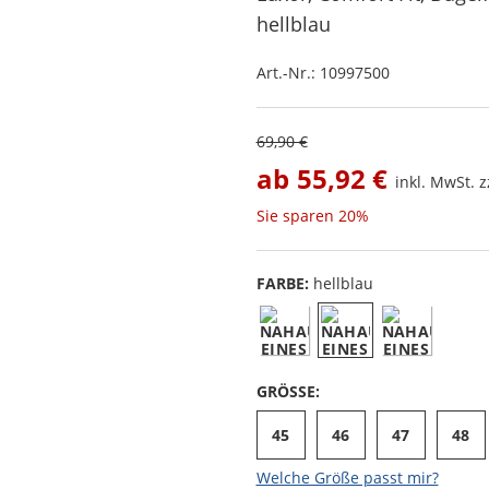
hellblau
Art.-Nr.:
10997500
69,90 €
ab
55,92 €
inkl. MwSt. z
Sie sparen
20%
FARBE:
hellblau
GRÖSSE:
45
46
47
48
Welche Größe passt mir?