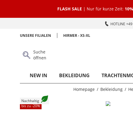
FLASH SALE
| Nur für kurze Zeit:
10%
HOTLINE +49 
UNSERE FILIALEN
HIRMER - XS-XL
Suche
öffnen
NEW IN
BEKLEIDUNG
TRACHTENM
Homepage
Bekleidung
H
Nachhaltig
bis zu -
20
%