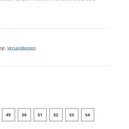
zgl.
Versandkosten
49
50
51
52
53
54