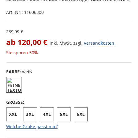
Art.-Nr.:
11606300
239,99 €
ab
120,00 €
inkl. MwSt. zzgl.
Versandkosten
Sie sparen
50%
FARBE:
weiß
GRÖSSE:
XXL
3XL
4XL
5XL
6XL
Welche Größe passt mir?