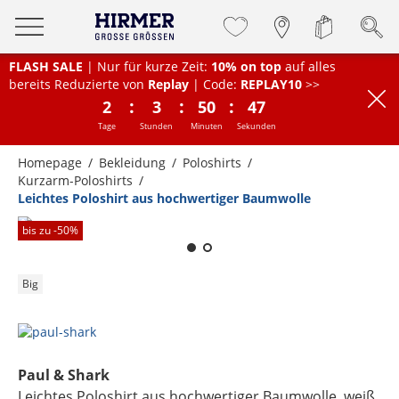
FLASH SALE
| Nur für kurze Zeit:
10% on top
auf alles
bereits Reduzierte von
Replay
| Code:
REPLAY10
>>
:
:
:
2
3
50
46
Tage
Stunden
Minuten
Sekunden
Homepage
Bekleidung
Poloshirts
Kurzarm-Poloshirts
Leichtes Poloshirt aus hochwertiger Baumwolle
Zum Zoomen lange berühren
bis zu -
50
%
Big
Paul & Shark
Leichtes Poloshirt aus hochwertiger Baumwolle
, weiß