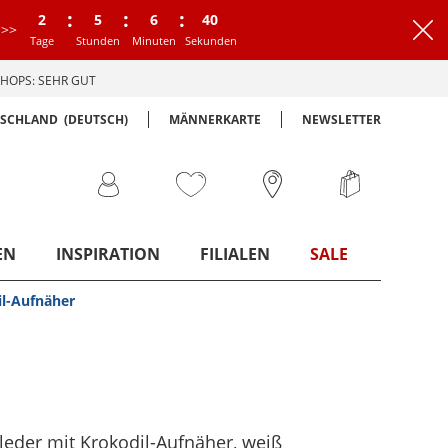
:
:
:
2
5
6
39
>>
Tage
Stunden
Minuten
Sekunden
HOPS: SEHR GUT
TSCHLAND
(DEUTSCH)
MÄNNERKARTE
NEWSLETTER
EN
INSPIRATION
FILIALEN
SALE
il-Aufnäher
tleder mit Krokodil-Aufnäher
, weiß