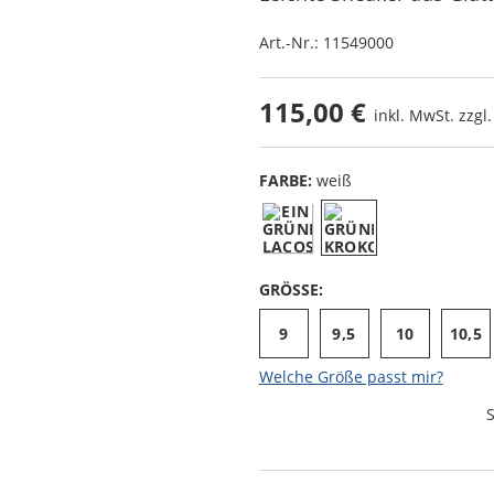
Art.-Nr.:
11549000
115,00 €
inkl. MwSt. zzgl
FARBE:
weiß
GRÖSSE:
9
9,5
10
10,5
Welche Größe passt mir?