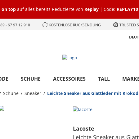
 on top
auf alles bereits Reduzierte von
Replay
| Code:
REPLAY10
89 - 67 97 12 910
KOSTENLOSE RÜCKSENDUNG
TRUSTED S
DEU
ODE
SCHUHE
ACCESSOIRES
TALL
MARK
Schuhe
Sneaker
Leichte Sneaker aus Glattleder mit Krokod
Lacoste
Leichte Sneaker aus Glat