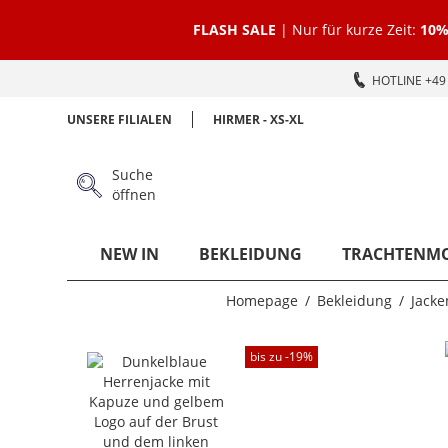
FLASH SALE
| Nur für kurze Zeit:
10%
HOTLINE +49 
UNSERE FILIALEN
HIRMER - XS-XL
Suche
öffnen
NEW IN
BEKLEIDUNG
TRACHTENM
Homepage
Bekleidung
Jacke
bis zu -
19
%