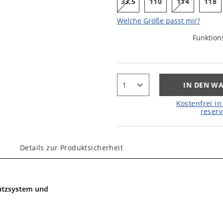
33,5
110
114
118
Welche Größe passt mir?
Funktion
IN DEN W
Kostenfrei in 
reserv
Details zur Produktsicherheit
utzsystem und