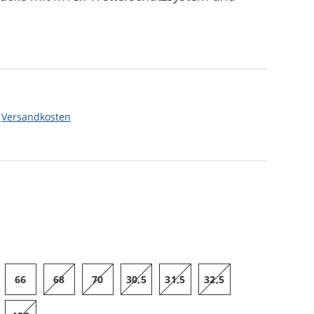
.
Versandkosten
66
68
70
30,5
31,5
32,5