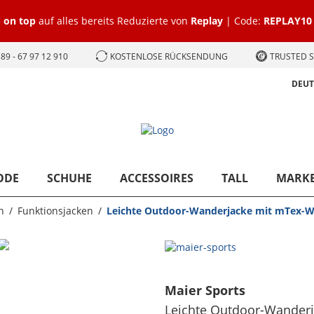
 on top
auf alles bereits Reduzierte von
Replay
| Code:
REPLAY10
89 - 67 97 12 910
KOSTENLOSE RÜCKSENDUNG
TRUSTED S
DEU
ODE
SCHUHE
ACCESSOIRES
TALL
MARK
n
Funktionsjacken
Leichte Outdoor-Wanderjacke mit mTex-W
Maier Sports
Leichte Outdoor-Wander