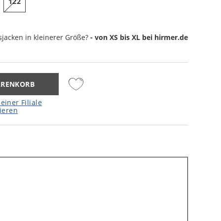
122
sjacken
in kleinerer Größe?
- von XS bis XL bei hirmer.de
ARENKORB
einer Filiale
ieren