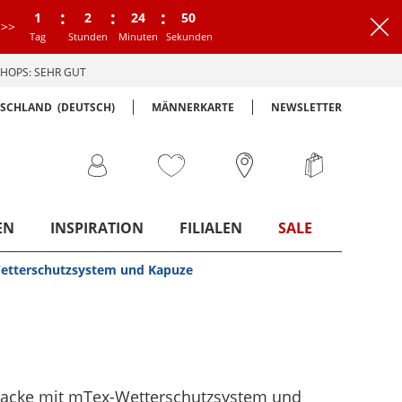
:
:
:
1
2
24
49
>>
Tag
Stunden
Minuten
Sekunden
HOPS: SEHR GUT
TSCHLAND
(DEUTSCH)
MÄNNERKARTE
NEWSLETTER
EN
INSPIRATION
FILIALEN
SALE
etterschutzsystem und Kapuze
jacke mit mTex-Wetterschutzsystem und