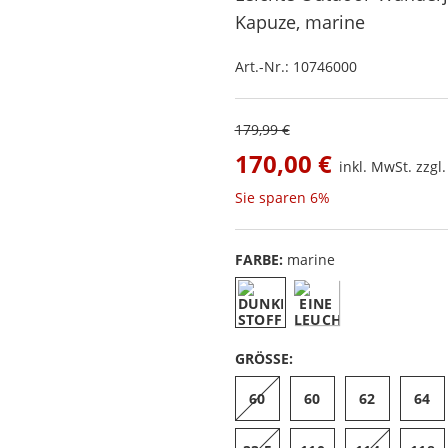
Kapuze
, marine
Art.-Nr.:
10746000
179,99 €
170,00 €
inkl. MwSt. zzgl
Sie sparen
6%
FARBE:
marine
GRÖSSE:
60
60
62
64