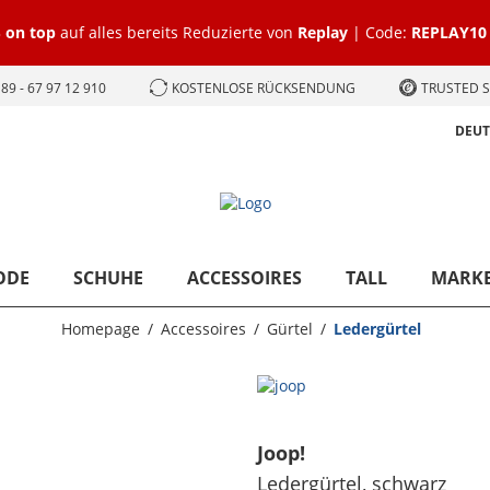
 on top
auf alles bereits Reduzierte von
Replay
| Code:
REPLAY10
89 - 67 97 12 910
KOSTENLOSE RÜCKSENDUNG
TRUSTED S
DEU
ODE
SCHUHE
ACCESSOIRES
TALL
MARK
Homepage
Accessoires
Gürtel
Ledergürtel
Joop!
Ledergürtel
, schwarz