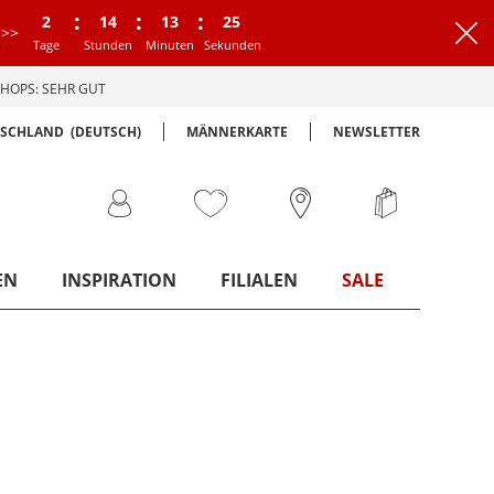
:
:
:
2
14
13
24
>>
Tage
Stunden
Minuten
Sekunden
HOPS: SEHR GUT
TSCHLAND
(DEUTSCH)
MÄNNERKARTE
NEWSLETTER
EN
INSPIRATION
FILIALEN
SALE