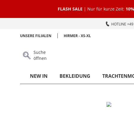
FLASH SALE
| Nur für kurze Zeit:
10%
HOTLINE +49 
UNSERE FILIALEN
HIRMER - XS-XL
Suche
öffnen
NEW IN
BEKLEIDUNG
TRACHTENM