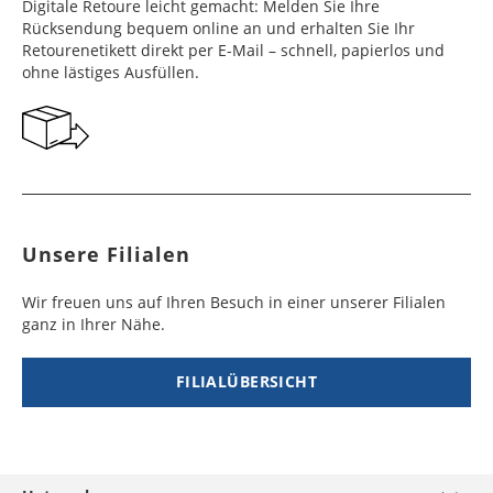
Frankreich
Benin
10 - 15
3 - 4
14,99 €
$ 99,99
Digitale Retoure leicht gemacht: Melden Sie Ihre
Werktag
Werktag
Rücksendung bequem online an und erhalten Sie Ihr
e
e
Retourenetikett direkt per E-Mail – schnell, papierlos und
ohne lästiges Ausfüllen.
Georgien
Bermuda
7 - 10
6 - 12
49,99 €
$ 99,99
Werktag
Werktag
e
e
Gibraltar
Bolivien
5 - 7
6 - 10
29,99 €
$ 99,99
Werktag
Werktag
e
e
Unsere Filialen
Griechenland
Botsuana
5 - 7
8 - 10
19,99 €
$ 99,99
Werktag
Werktag
Wir freuen uns auf Ihren Besuch in einer unserer Filialen
e
e
ganz in Ihrer Nähe.
Irland
Brasilien
2 - 5
6 - 8
19,99 €
$ 99,99
Werktag
Werktag
FILIALÜBERSICHT
e
e
Island
Burkina Faso
10 - 12
4 - 5
99,99 €
$ 99,99
Werktag
Werktag
e
e