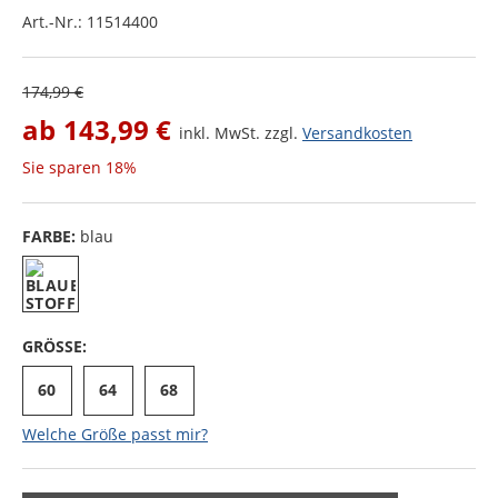
Art.-Nr.:
11514400
174,99 €
ab
143,99 €
inkl. MwSt. zzgl.
Versandkosten
Sie sparen
18%
FARBE:
blau
GRÖSSE:
60
64
68
Welche Größe passt mir?