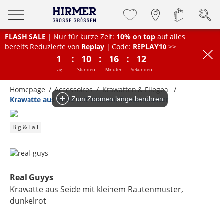
FLASH SALE
| Nur für kurze Zeit:
10% on top
auf alles
bereits Reduzierte von
Replay
| Code:
REPLAY10
>>
:
:
:
1
10
16
12
Tag
Stunden
Minuten
Sekunden
Homepage
Accessoires
Krawatten & Fliegen
Krawatte aus Seide mit kleinem Rautenmuster
Zum Zoomen lange berühren
Big & Tall
Real Guyys
Krawatte aus Seide mit kleinem Rautenmuster
,
dunkelrot