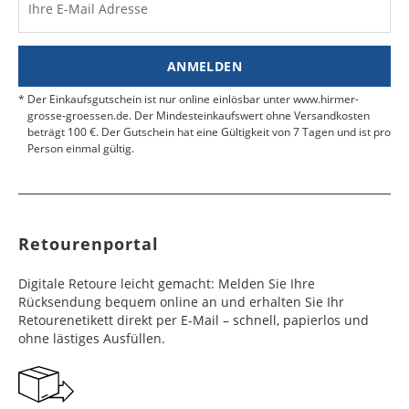
Werktag
Werktag
Ihre E-Mail Adresse
Finden Sie
hier.
eine UPS Abgabestelle in Ihre
e
e
Nähe.
Estland
Bangladesch
4 - 6
8 - 10
19,99 €
$ 99,99
ANMELDEN
Werktag
Werktag
e
e
Der Einkaufsgutschein ist nur online einlösbar unter www.hirmer-
grosse-groessen.de. Der Mindesteinkaufswert ohne Versandkosten
beträgt 100 €. Der Gutschein hat eine Gültigkeit von 7 Tagen und ist pro
Färöer
Barbados
4 - 6
6 - 10
99,99 €
$ 99,99
Person einmal gültig.
Werktag
Werktag
e
e
Finnland
Belize
2 - 5
8 - 13
19,99 €
$ 99,99
Werktag
Werktag
Retourenportal
e
e
Frankreich
Benin
10 - 15
3 - 4
14,99 €
$ 99,99
Digitale Retoure leicht gemacht: Melden Sie Ihre
Werktag
Werktag
Rücksendung bequem online an und erhalten Sie Ihr
e
e
Retourenetikett direkt per E-Mail – schnell, papierlos und
ohne lästiges Ausfüllen.
Georgien
Bermuda
7 - 10
6 - 12
49,99 €
$ 99,99
Werktag
Werktag
e
e