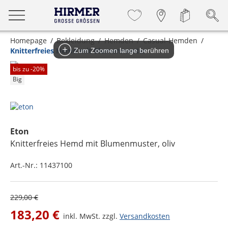
Homepage
Bekleidung
Hemden
Casual-Hemden
Knitterfreies Hemd mit Blumenmuster
Zum Zoomen lange berühren
bis zu -
20
%
Big
Eton
Knitterfreies Hemd mit Blumenmuster
, oliv
Art.-Nr.:
11437100
229,00 €
183,20 €
inkl. MwSt. zzgl.
Versandkosten