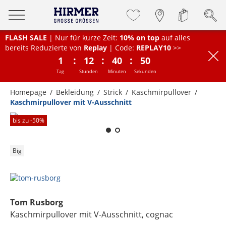
FLASH SALE
| Nur für kurze Zeit:
10% on top
auf alles
bereits Reduzierte von
Replay
| Code:
REPLAY10
>>
:
:
:
1
12
40
50
Tag
Stunden
Minuten
Sekunden
Homepage
Bekleidung
Strick
Kaschmirpullover
Kaschmirpullover mit V-Ausschnitt
Zum Zoomen lange berühren
bis zu -
50
%
Big
Tom Rusborg
Kaschmirpullover mit V-Ausschnitt
, cognac