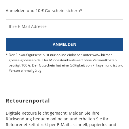
e
e
der Schriftzug "RÜCKSENDESCHEIN" von außen
sichtbar ist. Kleben Sie die Versandtasche zu und
Anmelden und 10 € Gutschein sichern*.
Bulgarien
Bahamas
6 - 8
6 - 10
19,99 €
$ 99,99
geben Sie das Paket an der nächsten Packstation
Werktag
Werktag
auf.
e
e
Ihre E-Mail Adresse
Kosten für Rücksendungen per Express werden
nicht übernommen.
Dänemark
Bahrain
2 - 5
6 - 8
19,99 €
$ 99,99
Werktag
Werktag
ANMELDEN
Finden Sie
hier.
eine UPS Abgabestelle in Ihre
e
e
Nähe.
Der Einkaufsgutschein ist nur online einlösbar unter www.hirmer-
Estland
Bangladesch
4 - 6
8 - 10
19,99 €
$ 99,99
grosse-groessen.de. Der Mindesteinkaufswert ohne Versandkosten
beträgt 100 €. Der Gutschein hat eine Gültigkeit von 7 Tagen und ist pro
Werktag
Werktag
Person einmal gültig.
e
e
Färöer
Barbados
4 - 6
6 - 10
99,99 €
$ 99,99
Werktag
Werktag
e
e
Retourenportal
Finnland
Belize
2 - 5
8 - 13
19,99 €
$ 99,99
Werktag
Werktag
Digitale Retoure leicht gemacht: Melden Sie Ihre
e
e
Rücksendung bequem online an und erhalten Sie Ihr
Retourenetikett direkt per E-Mail – schnell, papierlos und