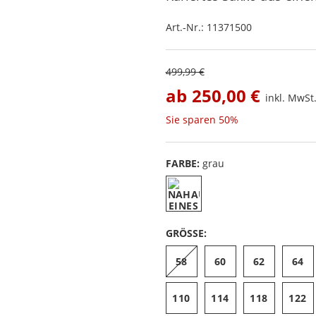
Art.-Nr.:
11371500
499,99 €
ab
250,00 €
inkl. MwSt.
Sie sparen
50%
FARBE:
grau
GRÖSSE:
58
60
62
64
110
114
118
122