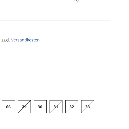
 zzgl.
Versandkosten
66
29
30
31
32
33