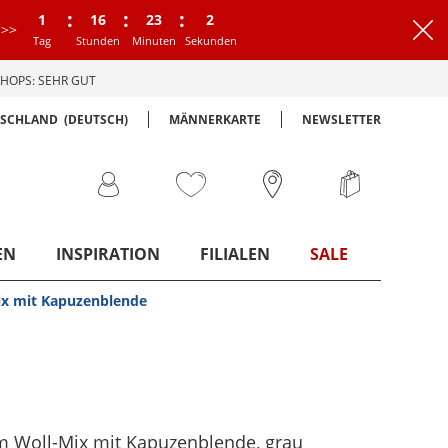
:
:
:
1
16
23
1
>>
Tag
Stunden
Minuten
Sekunde
HOPS: SEHR GUT
TSCHLAND
(DEUTSCH)
MÄNNERKARTE
NEWSLETTER
EN
INSPIRATION
FILIALEN
SALE
ix mit Kapuzenblende
em Woll-Mix mit Kapuzenblende
, grau