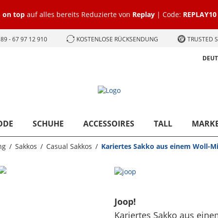
 on top
auf alles bereits Reduzierte von
Replay
| Code:
REPLAY10
89 - 67 97 12 910
KOSTENLOSE RÜCKSENDUNG
TRUSTED S
DEU
ODE
SCHUHE
ACCESSOIRES
TALL
MARK
ng
Sakkos
Casual Sakkos
Kariertes Sakko aus einem Woll-M
Joop!
Kariertes Sakko aus ein