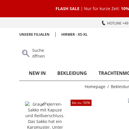
FLASH SALE
| Nur für kurze Zeit:
10%
HOTLINE +49 
UNSERE FILIALEN
HIRMER - XS-XL
Suche
öffnen
NEW IN
BEKLEIDUNG
TRACHTENM
Homepage
Bekleidu
bis zu -
50
%