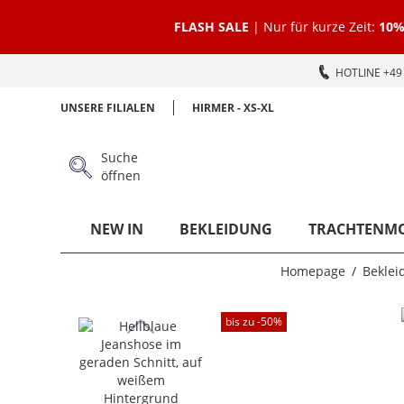
FLASH SALE
| Nur für kurze Zeit:
10%
HOTLINE +49 
UNSERE FILIALEN
HIRMER - XS-XL
Suche
öffnen
NEW IN
BEKLEIDUNG
TRACHTENM
Homepage
Beklei
bis zu -
50
%