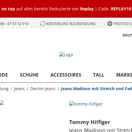
 on top
auf alles bereits Reduzierte von
Replay
| Code:
REPLAY10
89 - 67 97 12 910
KOSTENLOSE RÜCKSENDUNG
TRUSTED S
DEU
ODE
SCHUHE
ACCESSOIRES
TALL
MARK
dung
Jeans
Denim-Jeans
Jeans Madison mit Stretch und Fad
Tommy Hilfiger
Jeans Madison mit Stretc