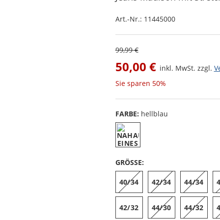
Art.-Nr.:
11445000
99,99 €
50,00 €
inkl. MwSt. zzgl.
V
Sie sparen
50%
FARBE:
hellblau
GRÖSSE:
40/34
42/34
44/34
42/32
44/30
44/32