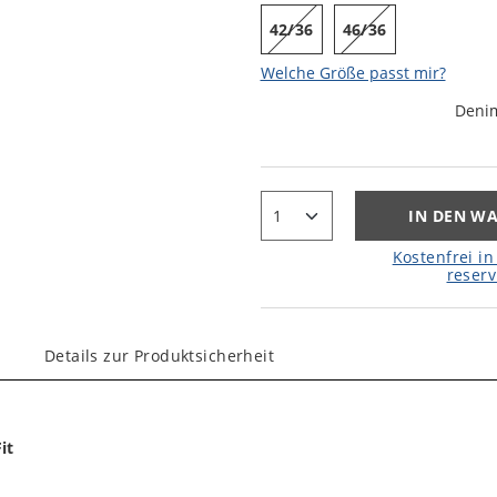
42/36
46/36
Welche Größe passt mir?
Deni
IN DEN W
Kostenfrei in 
reserv
Details zur Produktsicherheit
it