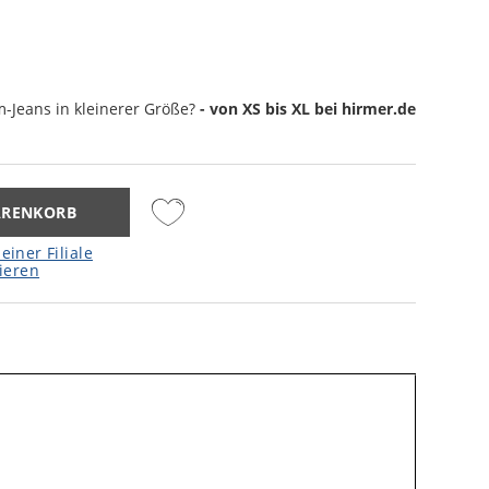
m-Jeans
in kleinerer Größe?
- von XS bis XL bei hirmer.de
ARENKORB
einer Filiale
ieren