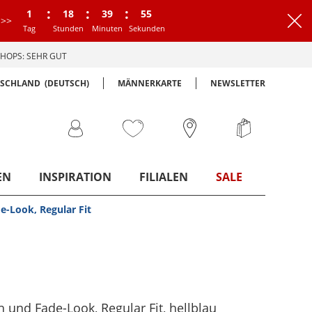
:
:
:
1
18
39
54
>>
Tag
Stunden
Minuten
Sekunden
HOPS: SEHR GUT
TSCHLAND
(DEUTSCH)
MÄNNERKARTE
NEWSLETTER
EN
INSPIRATION
FILIALEN
SALE
e-Look, Regular Fit
h und Fade-Look, Regular Fit
, hellblau